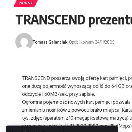
NEWSY
TRANSCEND prezentu
Tomasz Galanciak
Opublikowany 24/11/2009
TRANSCEND poszerza swoją ofertę kart pamięci, pr
one dużą pojemność wynoszącą od 16 do 64 GB oraz
odczycie i 60MB/sek. przy zapisie.
Ogromna pojemność nowych kart pamięci pozwala e
zmienianiu nośników z powodu braku miejsca. Kart
tys. zdjęć (aparatem z 10-megapikselową matrycą) l
w rozdzielczości Full HD (1920×1080 przy 38.6Mbps)