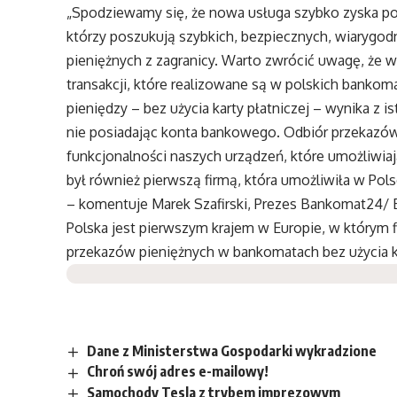
„Spodziewamy się, że nowa usługa szybko zyska pop
którzy poszukują szybkich, bezpiecznych, wiaryg
pieniężnych z zagranicy. Warto zwrócić uwagę, że 
transakcji, które realizowane są w polskich ban
pieniędzy – bez użycia karty płatniczej – wynika z 
nie posiadając konta bankowego. Odbiór przekazów
funkcjonalności naszych urządzeń, które umożliwia
był również pierwszą firmą, która umożliwiła w 
– komentuje Marek Szafirski, Prezes Bankomat24/ E
Polska jest pierwszym krajem w Europie, w którym
przekazów pieniężnych w bankomatach bez użycia ka
Dane z Ministerstwa Gospodarki wykradzione
Chroń swój adres e-mailowy!
Samochody Tesla z trybem imprezowym