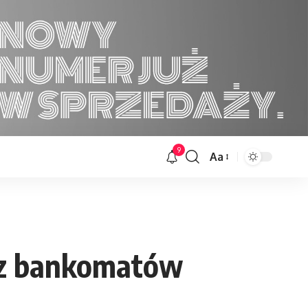
9
Aa
Font
Resizer
 z bankomatów