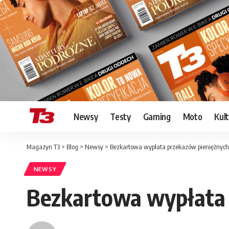
Newsy
Testy
Gaming
Moto
Kul
Magazyn T3
>
Blog
>
Newsy
>
Bezkartowa wypłata przekazów pieniężnyc
NEWSY
Bezkartowa wypłata