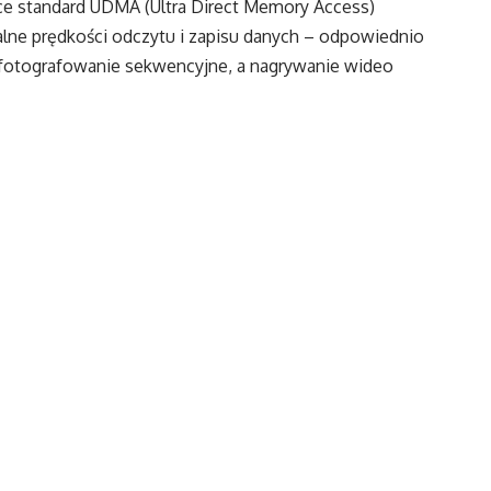
e standard UDMA (Ultra Direct Memory Access)
lne prędkości odczytu i zapisu danych – odpowiednio
fotografowanie sekwencyjne, a nagrywanie wideo
kiedykolwiek wcześniej.
nie najbardziej zaawansowanych kontrolerów pamięci
a karta jest wspomagana technologią ECC (Error
wiane są wszystkie błędy mogące wystąpić podczas
miliona GB pamięci od Seagate