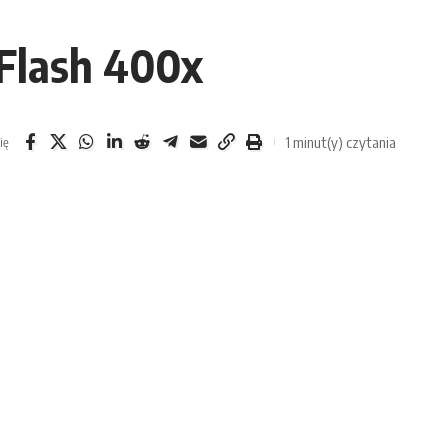
Flash 400x
1 minut(y) czytania
ię