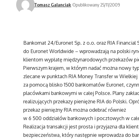
Tomasz Galanciak
Opublikowany 25/11/2009
Bankomat 24/Euronet Sp. z o.o. oraz RIA Financial 
do Euronet Worldwide – wprowadzają na polski ryne
klientom wypłatę międzynarodowych przekazów pien
Pierwszym krajem, w którym nadać można nowy typ p
zlecane w punktach RIA Money Transfer w Wielkiej
za pomocą blisko 1500 bankomatów Euronet, czynn
placówkami bankowymi w całej Polsce. Plany zakład
realizujących przekazy pieniężne RIA do Polski. Op
przekaz pieniężny RIA można odebrać również
w 6 500 oddziałów bankowych i pocztowych w całe
Realizacja transakcji jest prosta i przyjazna dla kl
bezpieczeństwa, który następnie wprowadza do ban