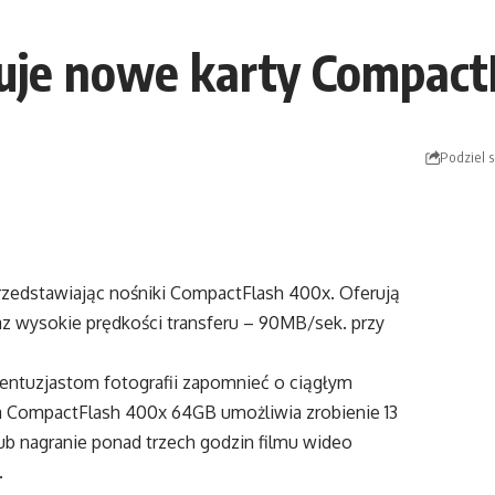
je nowe karty Compact
Podziel s
zedstawiając nośniki CompactFlash 400x. Oferują
 wysokie prędkości transferu – 90MB/sek. przy
ntuzjastom fotografii zapomnieć o ciągłym
a CompactFlash 400x 64GB umożliwia zrobienie 13
ub nagranie ponad trzech godzin filmu wideo
.