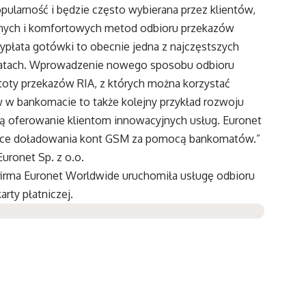
ularność i będzie często wybierana przez klientów,
odnych i komfortowych metod odbioru przekazów
wypłata gotówki to obecnie jedna z najczęstszych
komatach. Wprowadzenie nowego sposobu odbioru
istoty przekazów RIA, z których można korzystać
 w bankomacie to także kolejny przykład rozwoju
ją oferowanie klientom innowacyjnych usług. Euronet
Polsce doładowania kont GSM za pomocą bankomatów.”
uronet Sp. z o.o.
 firma Euronet Worldwide uruchomiła usługę odbioru
rty płatniczej.