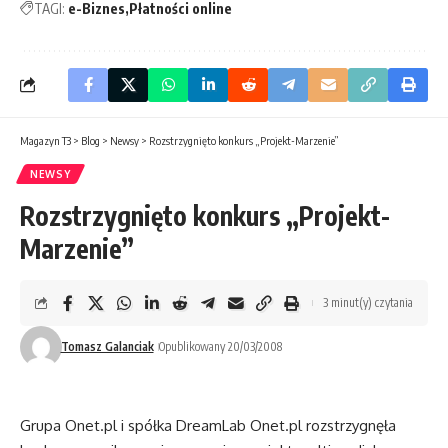
TAGI:
e-Biznes
Płatności online
Magazyn T3
>
Blog
>
Newsy
>
Rozstrzygnięto konkurs „Projekt-Marzenie”
NEWSY
Rozstrzygnięto konkurs „Projekt-
Marzenie”
3 minut(y) czytania
Tomasz Galanciak
Opublikowany 20/03/2008
Grupa Onet.pl i spółka DreamLab Onet.pl rozstrzygnęła