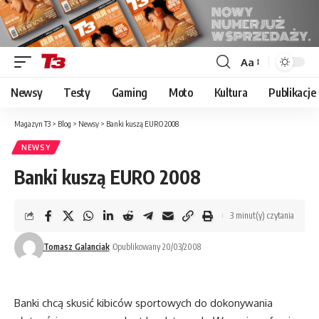
Aa
Font
Resizer
Newsy
Testy
Gaming
Moto
Kultura
Publikacje
Magazyn T3
>
Blog
>
Newsy
>
Banki kuszą EURO 2008
NEWSY
Banki kuszą EURO 2008
3 minut(y) czytania
Tomasz Galanciak
Opublikowany 20/03/2008
Banki chcą skusić kibiców sportowych do dokonywania