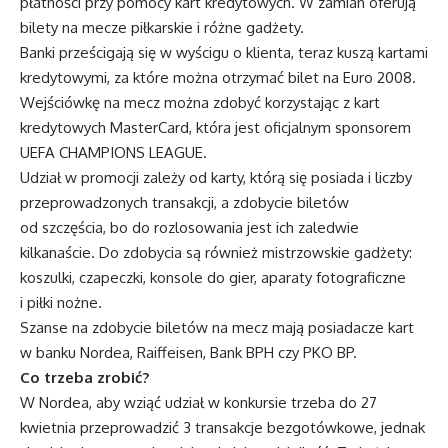
płatności przy pomocy kart kredytowych. W zamian oferują
bilety na mecze piłkarskie i różne gadżety.
Banki prześcigają się w wyścigu o klienta, teraz kuszą kartami
kredytowymi, za które można otrzymać bilet na Euro 2008.
Wejściówkę na mecz można zdobyć korzystając z kart
kredytowych MasterCard, która jest oficjalnym sponsorem
UEFA CHAMPIONS LEAGUE.
Udział w promocji zależy od karty, którą się posiada i liczby
przeprowadzonych transakcji, a zdobycie biletów
od szczęścia, bo do rozlosowania jest ich zaledwie
kilkanaście. Do zdobycia są również mistrzowskie gadżety:
koszulki, czapeczki, konsole do gier, aparaty fotograficzne
i piłki nożne.
Szanse na zdobycie biletów na mecz mają posiadacze kart
w banku Nordea, Raiffeisen, Bank BPH czy PKO BP.
Co trzeba zrobić?
W Nordea, aby wziąć udział w konkursie trzeba do 27
kwietnia przeprowadzić 3 transakcje bezgotówkowe, jednak