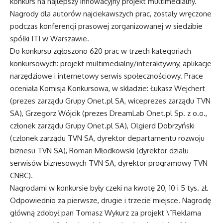
konkurs na najlepszy innowacyjny projekt multimedialny.
Nagrody dla autorów najciekawszych prac, zostały wręczone
podczas konferencji prasowej zorganizowanej w siedzibie
spółki ITI w Warszawie.
Do konkursu zgłoszono 620 prac w trzech kategoriach
konkursowych: projekt multimedialny/interaktywny, aplikacje
narzędziowe i internetowy serwis społecznościowy. Prace
oceniała Komisja Konkursowa, w składzie: Łukasz Wejchert
(prezes zarządu Grupy Onet.pl SA, wiceprezes zarządu TVN
SA), Grzegorz Wójcik (prezes DreamLab Onet.pl Sp. z o.o.,
członek zarządu Grupy Onet.pl SA), Olgierd Dobrzyński
(członek zarządu TVN SA, dyrektor departamentu rozwoju
biznesu TVN SA), Roman Młodkowski (dyrektor działu
serwisów biznesowych TVN SA, dyrektor programowy TVN
CNBC).
Nagrodami w konkursie były czeki na kwotę 20, 10 i 5 tys. zł.
Odpowiednio za pierwsze, drugie i trzecie miejsce. Nagrodę
główną zdobył pan Tomasz Wykurz za projekt \”Reklama