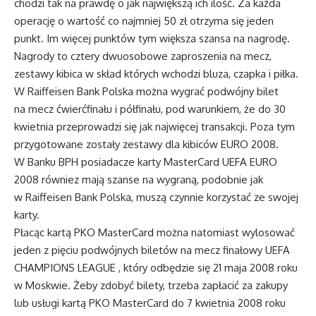
chodzi tak na prawdę o jak największą ich ilość. Za każda
operację o wartość co najmniej 50 zł otrzyma się jeden
punkt. Im więcej punktów tym większa szansa na nagrodę.
Nagrody to cztery dwuosobowe zaproszenia na mecz,
zestawy kibica w skład których wchodzi bluza, czapka i piłka.
W Raiffeisen Bank Polska można wygrać podwójny bilet
na mecz ćwierćfinału i półfinału, pod warunkiem, że do 30
kwietnia przeprowadzi się jak najwięcej transakcji. Poza tym
przygotowane zostały zestawy dla kibiców EURO 2008.
W Banku BPH posiadacze karty MasterCard UEFA EURO
2008 równiez mają szanse na wygraną, podobnie jak
w Raiffeisen Bank Polska, muszą czynnie korzystać ze swojej
karty.
Płacąc kartą PKO MasterCard można natomiast wylosować
jeden z pięciu podwójnych biletów na mecz finałowy UEFA
CHAMPIONS LEAGUE , który odbędzie się 21 maja 2008 roku
w Moskwie. Żeby zdobyć bilety, trzeba zapłacić za zakupy
lub usługi kartą PKO MasterCard do 7 kwietnia 2008 roku