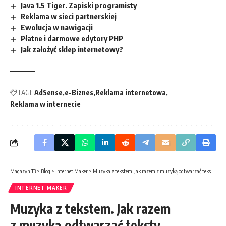
Java 1.5 Tiger. Zapiski programisty
Reklama w sieci partnerskiej
Ewolucja w nawigacji
Płatne i darmowe edytory PHP
Jak założyć sklep internetowy?
TAGI:
AdSense
e-Biznes
Reklama internetowa
Reklama w internecie
Magazyn T3
>
Blog
>
Internet Maker
>
Muzyka z tekstem. Jak razem z muzyką odtwarzać teksty piosenek?
INTERNET MAKER
Muzyka z tekstem. Jak razem
z muzyką odtwarzać teksty