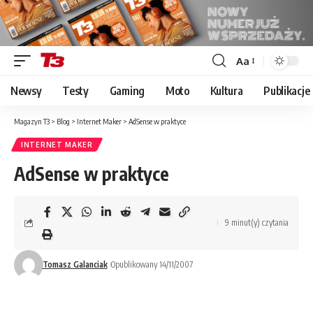
Aa
Font
Resizer
Newsy
Testy
Gaming
Moto
Kultura
Publikacje
Magazyn T3
>
Blog
>
Internet Maker
>
AdSense w praktyce
INTERNET MAKER
AdSense w praktyce
9 minut(y) czytania
Tomasz Galanciak
Opublikowany 14/11/2007