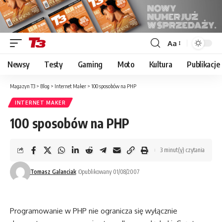
Aa
Font
Resizer
Newsy
Testy
Gaming
Moto
Kultura
Publikacje
Magazyn T3
>
Blog
>
Internet Maker
>
100 sposobów na PHP
INTERNET MAKER
100 sposobów na PHP
3 minut(y) czytania
Tomasz Galanciak
Opublikowany 01/08/2007
Programowanie w PHP nie ogranicza się wyłącznie