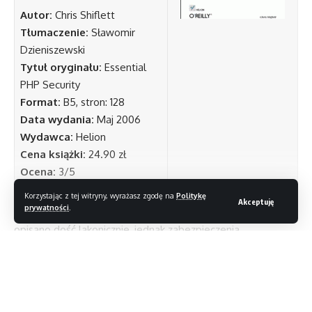
Autor:
Chris Shiflett
Tłumaczenie:
Sławomir
Dzieniszewski
Tytuł oryginału:
Essential
PHP Security
Format:
B5, stron: 128
Data wydania:
Maj 2006
Wydawca:
Helion
Cena książki:
24.90 zł
Ocena:
3/5
Liczne kody źródłowe pokazują przykłady zabezpieczeń,
Korzystając z tej witryny, wyrażasz zgodę na
Politykę
Akceptuję
prywatności
.
a komentarze objaśniają szczegóły. Same metody ataków
opisano dość lakonicznie, jednak zabezpieczenia
przedstawiono w sposób obszerny.
Opisano tutaj między innymi: ataki XSS, CSRF, wstrzykiwanie
Czytaj dalej
kodu SQL (SQL Injection) oraz pokrewne nadużycia
w zapytaniach HTTP (HTTP Injection), problemy z sesjami