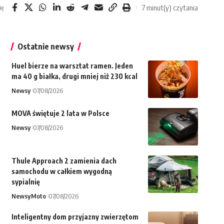
7 minut(y) czytania
ię
Ostatnie newsy
Huel bierze na warsztat ramen. Jeden
ma 40 g białka, drugi mniej niż 230 kcal
Newsy
07/08/2026
MOVA świętuje 2 lata w Polsce
Newsy
07/08/2026
Thule Approach 2 zamienia dach
samochodu w całkiem wygodną
sypialnię
Newsy
Moto
07/08/2026
Inteligentny dom przyjazny zwierzętom