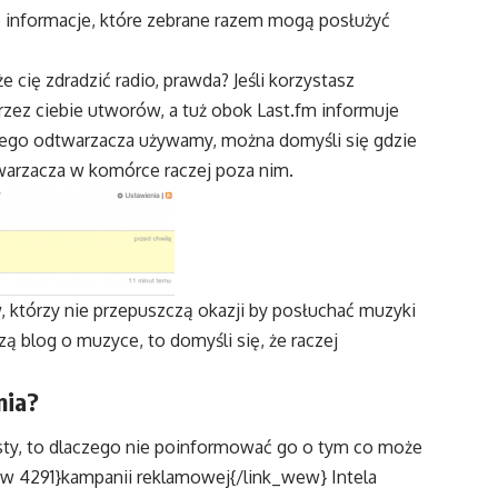
e informacje, które zebrane razem mogą posłużyć
 cię zdradzić radio, prawda? Jeśli korzystasz
 przez ciebie utworów, a tuż obok Last.fm informuje
kiego odtwarzacza używamy, można domyśli się gdzie
arzacza w komórce raczej poza nim.
, którzy nie przepuszczą okazji by posłuchać muzyki
zą blog o muzyce, to domyśli się, że raczej
nia?
ty, to dlaczego nie poinformować go o tym co może
ew 4291}kampanii reklamowej{/link_wew} Intela