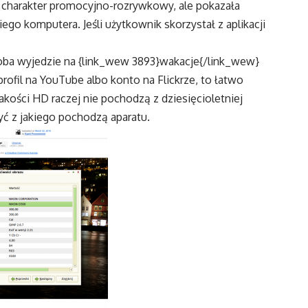
 charakter promocyjno-rozrywkowy, ale pokazała
o komputera. Jeśli użytkownik skorzystał z aplikacji
soba wyjedzie na {link_wew 3893}wakacje{/link_wew}
profil na YouTube albo konto na Flickrze, to łatwo
jakości HD raczej nie pochodzą z dziesięcioletniej
ć z jakiego pochodzą aparatu.