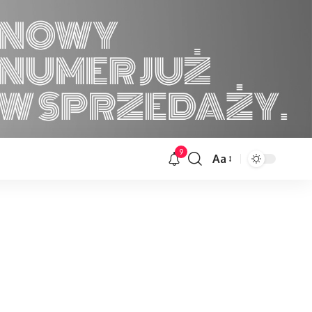
9
Aa
Font
Resizer