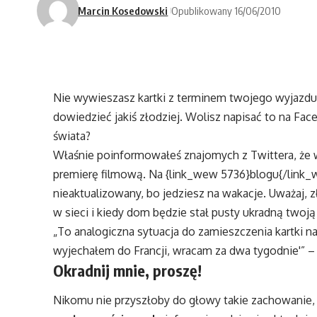
Marcin Kosedowski
Opublikowany 16/06/2010
Nie wywieszasz kartki z terminem twojego wyjazdu
dowiedzieć jakiś złodziej. Wolisz napisać to na Fac
świata?
Właśnie poinformowałeś znajomych z Twittera, że 
premierę filmową. Na {link_wew 5736}blogu{/link_
nieaktualizowany, bo jedziesz na wakacje. Uważaj
w sieci i kiedy dom będzie stał pusty ukradną twoj
„To analogiczna sytuacja do zamieszczenia kartki n
wyjechałem do Francji, wracam za dwa tygodnie'” –
Okradnij mnie, proszę!
Nikomu nie przyszłoby do głowy takie zachowanie, 