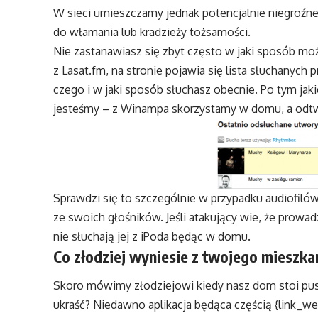
W sieci umieszczamy jednak potencjalnie niegroźn
do włamania lub kradzieży tożsamości.
Nie zastanawiasz się zbyt często w jaki sposób może
z Lasat.fm, na stronie pojawia się lista słuchanych
czego i w jaki sposób słuchasz obecnie. Po tym ja
jesteśmy – z Winampa skorzystamy w domu, a odtw
Sprawdzi się to szczególnie w przypadku audiofilów
ze swoich głośników. Jeśli atakujący wie, że prowad
nie słuchają jej z iPoda będąc w domu.
Co złodziej wyniesie z twojego mieszka
Skoro mówimy złodziejowi kiedy nasz dom stoi pus
ukraść? Niedawno aplikacja będąca częścią {link_w