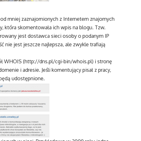
ę od mniej zaznajomionych z Internetem znajomych
by, która skomentowała ich wpis na blogu. Tzw.
trowany jest dostawca sieci osoby o podanym IP
 nie jest jeszcze najlepsza, ale zwykle trafiają
kół WHOIS (
http://dns.pl/cgi-bin/whois.pl
) i stronę
omenie i adresie. Jeśli komentujący pisał z pracy,
 będą udostępnione.