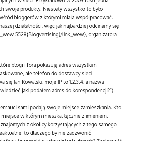
ujących w sieci. Przykładowo w 2009 roku jedna
ch swoje produkty. Niestety wszystko to było
 wśród bloggerów z którymi miała współpracować.
szej działalności, więc jak najbardziej odcinamy się
ink_wew 5528}Blogvertising{/link_wew}, organizatora
które blogi i fora pokazują adres wszystkim
kowane, ale telefon do dostawcy sieci
 się Jan Kowalski, moje IP to 1.2.3.4, a nazwa
powiedzieć jaki podałem adres do korespondencji?”)
ternauci sami podają swoje miejsce zamieszkania. Kto
e miejsce w którym mieszka, łącznie z imieniem,
 znajomych z okolicy korzystających z tego samego
eaktualne, to dlaczego by nie zadzwonić