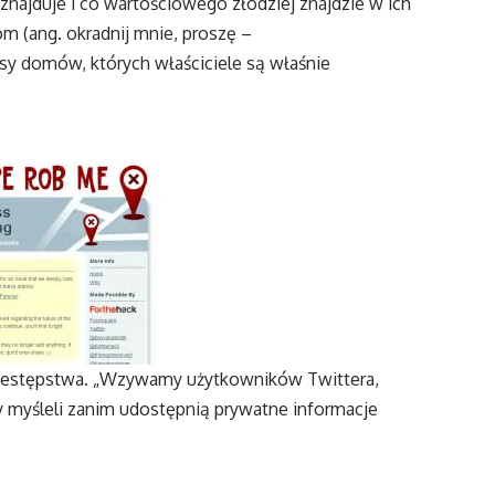
e znajduje i co wartościowego złodziej znajdzie w ich
m (ang. okradnij mnie, proszę –
resy domów, których właściciele są właśnie
przestępstwa. „Wzywamy użytkowników Twittera,
y myśleli zanim udostępnią prywatne informacje