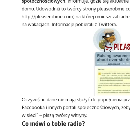
społecznościowych
, informuje, gdzie się aktualni
domu. Udowodnili to twórcy strony pleaserobme.co
http://pleaserobme.com
) na której umieszczali ad
na wakacjach. Informacje pobierali z Twittera.
Oczywiście dane nie mają służyć do popełnienia 
Facebooka i innych portali społecznościowych, żeb
w sieci” – piszą twórcy witryny.
Co mówi o tobie radio?