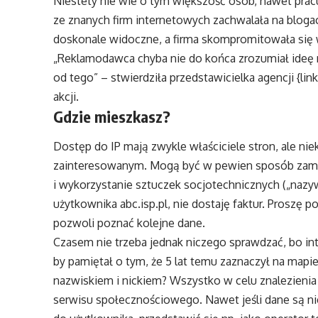
Niestety nie wie o tym większość osób, nawet prac
ze znanych firm internetowych zachwalała na bloga
doskonale widoczne, a firma skompromitowała się
„Reklamodawca chyba nie do końca zrozumiał ideę na
od tego” – stwierdziła przedstawicielka agencji {l
akcji.
Gdzie mieszkasz?
Dostęp do IP mają zwykle właściciele stron, ale nie
zainteresowanym. Mogą być w pewien sposób zamas
i wykorzystanie sztuczek socjotechnicznych („nazywa
użytkownika abc.isp.pl, nie dostaję faktur. Proszę 
pozwoli poznać kolejne dane.
Czasem nie trzeba jednak niczego sprawdzać, bo in
by pamiętał o tym, że 5 lat temu zaznaczył na mapi
nazwiskiem i nickiem? Wszystko w celu znalezienia
serwisu społecznościowego. Nawet jeśli dane są ni