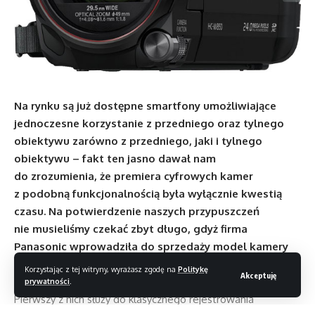
Na rynku są już dostępne smartfony umożliwiające
jednoczesne korzystanie z przedniego oraz tylnego
obiektywu zarówno z przedniego, jaki i tylnego
obiektywu – fakt ten jasno dawał nam
do zrozumienia, że premiera cyfrowych kamer
z podobną funkcjonalnością była wyłącznie kwestią
czasu. Na potwierdzenie naszych przypuszczeń
nie musieliśmy czekać zbyt długo, gdyż firma
Panasonic wprowadziła do sprzedaży model kamery
HC-W850, czyli pierwsze tego typu urządzenie
Korzystając z tej witryny, wyrażasz zgodę na
Politykę
Akceptuję
z dwoma obiektywami.
prywatności
.
Pierwszy z nich służy do klasycznego rejestrowania