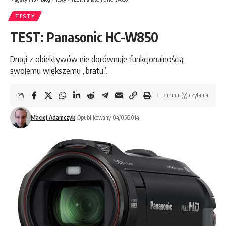
TESTY
TEST: Panasonic HC-W850
Drugi z obiektywów nie dorównuje funkcjonalnością
swojemu większemu „bratu”.
3 minut(y) czytania
Maciej Adamczyk
Opublikowany 04/05/2014