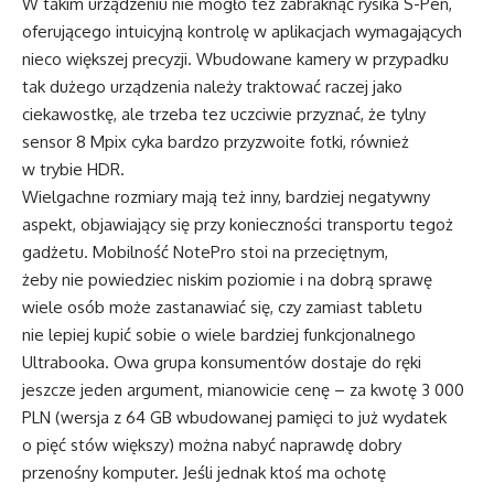
W takim urządzeniu nie mogło też zabraknąć rysika S-Pen,
oferującego intuicyjną kontrolę w aplikacjach wymagających
nieco większej precyzji. Wbudowane kamery w przypadku
tak dużego urządzenia należy traktować raczej jako
ciekawostkę, ale trzeba tez uczciwie przyznać, że tylny
sensor 8 Mpix cyka bardzo przyzwoite fotki, również
w trybie HDR.
Wielgachne rozmiary mają też inny, bardziej negatywny
aspekt, objawiający się przy konieczności transportu tegoż
gadżetu. Mobilność NotePro stoi na przeciętnym,
żeby nie powiedziec niskim poziomie i na dobrą sprawę
wiele osób może zastanawiać się, czy zamiast tabletu
nie lepiej kupić sobie o wiele bardziej funkcjonalnego
Ultrabooka. Owa grupa konsumentów dostaje do ręki
jeszcze jeden argument, mianowicie cenę – za kwotę 3 000
PLN (wersja z 64 GB wbudowanej pamięci to już wydatek
o pięć stów większy) można nabyć naprawdę dobry
przenośny komputer. Jeśli jednak ktoś ma ochotę