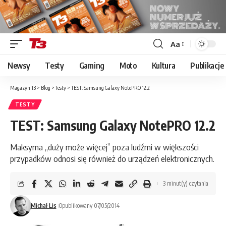
Aa
Font
Resizer
Newsy
Testy
Gaming
Moto
Kultura
Publikacje
Magazyn T3
>
Blog
>
Testy
>
TEST: Samsung Galaxy NotePRO 12.2
TESTY
TEST: Samsung Galaxy NotePRO 12.2
Maksyma „duży może więcej” poza ludźmi w większości
przypadków odnosi się również do urządzeń elektronicznych.
3 minut(y) czytania
Michał Lis
Opublikowany 07/05/2014