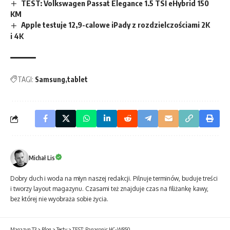
TEST: Volkswagen Passat Elegance 1.5 TSI eHybrid 150
KM
Apple testuje 12,9-calowe iPady z rozdzielczościami 2K
i 4K
TAGI:
Samsung
tablet
Michał Lis
Dobry duch i woda na młyn naszej redakcji. Pilnuje terminów, buduje treści
i tworzy layout magazynu. Czasami też znajduje czas na filiżankę kawy,
bez której nie wyobraża sobie życia.
Magazyn T3
>
Blog
>
Testy
>
TEST: Panasonic HC-W850