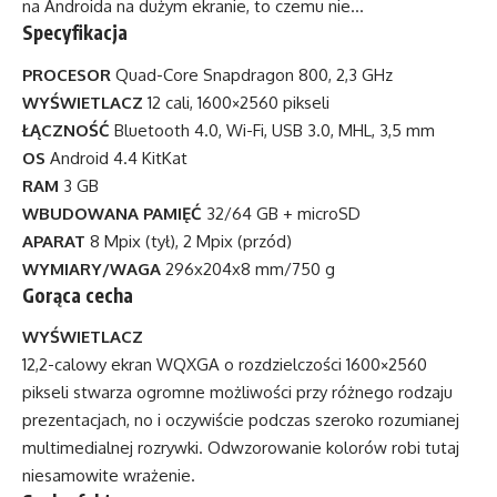
na Androida na dużym ekranie, to czemu nie…
Specyfikacja
PROCESOR
Quad-Core Snapdragon 800, 2,3 GHz
WYŚWIETLACZ
12 cali, 1600×2560 pikseli
ŁĄCZNOŚĆ
Bluetooth 4.0, Wi-Fi, USB 3.0, MHL, 3,5 mm
OS
Android 4.4 KitKat
RAM
3 GB
WBUDOWANA PAMIĘĆ
32/64 GB + microSD
APARAT
8 Mpix (tył), 2 Mpix (przód)
WYMIARY/WAGA
296x204x8 mm/750 g
Gorąca cecha
WYŚWIETLACZ
12,2-calowy ekran WQXGA o rozdzielczości 1600×2560
pikseli stwarza ogromne możliwości przy różnego rodzaju
prezentacjach, no i oczywiście podczas szeroko rozumianej
multimedialnej rozrywki. Odwzorowanie kolorów robi tutaj
niesamowite wrażenie.