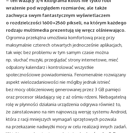
– ten ważący 3/4 kilograma kolos nie tylko robi
wrażenie pod względem rozmiarów, ale także
zachwyca swym fantastycznym wyświetlaczem
o rozdzielczości 1600×2560 pikseli, na którym każdego
rodzaju multimedia prezentują się wręcz olśniewająco.
Ogromna przekątna umożliwia komfortową pracę przy
maksymalnie czterech otwartych jednocześnie aplikacjach,
tak więc bez problemu w tym samym czasie można
np. słuchać muzyki, przeglądać strony internetowe, mieć
odpalony kalendarz i kontrolować wszystkie
społecznościowe powiadomienia. Fenomenalnie rozwiązany
aspekt wielozadaniowości nie mógłby jednak istnieć
bez mocy obliczeniowej generowanej przez 3 GB pamięci
oraz procesor składający się z aż ośmiu rdzeni. Niebagatelną
rolę w płynności działania urządzenia odgrywa również to,
że zainstalowano na nim najnowszą wersję systemu Android,
która z racji mniejszych wymagań sprzętowych pozwala
na przekazanie nadwyżki mocy w celu realizacji innych zadań.