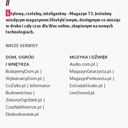
//
S
tylowy, rzetelny, inteligentny – Magazyn T3. Jesteśmy
wiodącym magazynem lifestyle’owym, dostępnym co miesiąc
w druku i cały czas dla Was online, skupionym na nowych
technologiach.
NASZE SERWISY
DOM, OGRÓD
MUZYKA I DŹWIĘK
I WNĘTRZA
Audio.com.pl
|
BudujemyDom.pl
|
MagazynGitarzysta.pl
|
WybieramyDom.pl
|
MagazynPerkusista.pl
|
CoZaIle.pl
|
Informator
EstradaiStudio.pl
|
Budownictwa
|
LiveSound.pl
ZielonyOgródek.pl
|
CzasNaWnetrze.pl
|
Ekobudowanie.pl