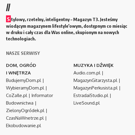
//
S
tylowy, rzetelny, inteligentny – Magazyn T3. Jesteśmy
wiodącym magazynem lifestyle’owym, dostępnym co miesiąc
w druku i cały czas dla Was online, skupionym na nowych
technologiach.
NASZE SERWISY
DOM, OGRÓD
MUZYKA I DŹWIĘK
I WNĘTRZA
Audio.com.pl
|
BudujemyDom.pl
|
MagazynGitarzysta.pl
|
WybieramyDom.pl
|
MagazynPerkusista.pl
|
CoZaIle.pl
|
Informator
EstradaiStudio.pl
|
Budownictwa
|
LiveSound.pl
ZielonyOgródek.pl
|
CzasNaWnetrze.pl
|
Ekobudowanie.pl