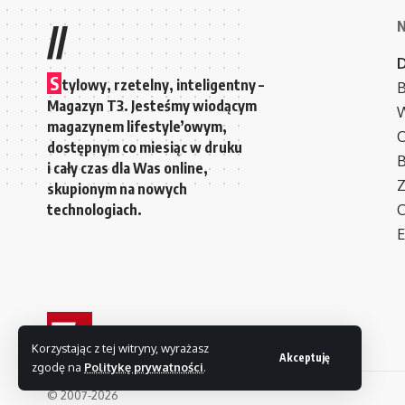
//
S
tylowy, rzetelny, inteligentny –
B
Magazyn T3. Jesteśmy wiodącym
W
magazynem lifestyle’owym,
C
dostępnym co miesiąc w druku
i cały czas dla Was online,
Z
skupionym na nowych
technologiach.
C
E
Korzystając z tej witryny, wyrażasz
Akceptuję
zgodę na
Politykę prywatności
.
© 2007-2026