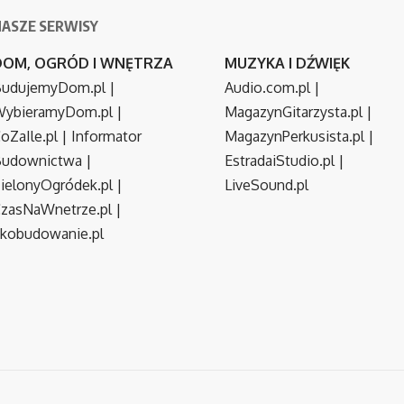
NASZE SERWISY
DOM, OGRÓD I WNĘTRZA
MUZYKA I DŹWIĘK
udujemyDom.pl
|
Audio.com.pl
|
ybieramyDom.pl
|
MagazynGitarzysta.pl
|
oZaIle.pl
|
Informator
MagazynPerkusista.pl
|
Budownictwa
|
EstradaiStudio.pl
|
ielonyOgródek.pl
|
LiveSound.pl
zasNaWnetrze.pl
|
kobudowanie.pl