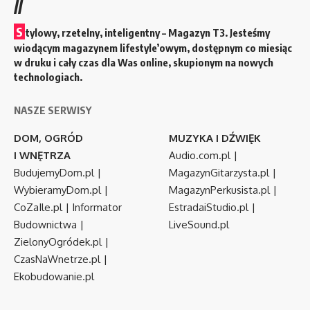
//
S
tylowy, rzetelny, inteligentny – Magazyn T3. Jesteśmy
wiodącym magazynem lifestyle’owym, dostępnym co miesiąc
w druku i cały czas dla Was online, skupionym na nowych
technologiach.
NASZE SERWISY
DOM, OGRÓD
MUZYKA I DŹWIĘK
I WNĘTRZA
Audio.com.pl
|
BudujemyDom.pl
|
MagazynGitarzysta.pl
|
WybieramyDom.pl
|
MagazynPerkusista.pl
|
CoZaIle.pl
|
Informator
EstradaiStudio.pl
|
Budownictwa
|
LiveSound.pl
ZielonyOgródek.pl
|
CzasNaWnetrze.pl
|
Ekobudowanie.pl