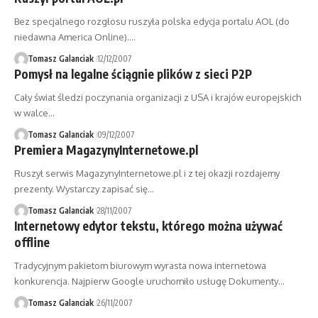
Bez specjalnego rozgłosu ruszyła polska edycja portalu AOL (do
niedawna America Online).…
Tomasz Galanciak
12/12/2007
Pomysł na legalne ściągnie plików z sieci P2P
Cały świat śledzi poczynania organizacji z USA i krajów europejskich
w walce…
Tomasz Galanciak
09/12/2007
Premiera MagazynyInternetowe.pl
Ruszył serwis MagazynyInternetowe.pl i z tej okazji rozdajemy
prezenty. Wystarczy zapisać się…
Tomasz Galanciak
28/11/2007
Internetowy edytor tekstu, którego można używać
offline
Tradycyjnym pakietom biurowym wyrasta nowa internetowa
konkurencja. Najpierw Google uruchomiło usługę Dokumenty…
Tomasz Galanciak
26/11/2007