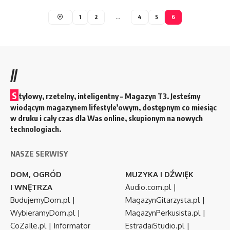
1
2
…
4
5
6
//
S
tylowy, rzetelny, inteligentny – Magazyn T3. Jesteśmy
wiodącym magazynem lifestyle’owym, dostępnym co miesiąc
w druku i cały czas dla Was online, skupionym na nowych
technologiach.
NASZE SERWISY
DOM, OGRÓD
MUZYKA I DŹWIĘK
I WNĘTRZA
Audio.com.pl
|
BudujemyDom.pl
|
MagazynGitarzysta.pl
|
WybieramyDom.pl
|
MagazynPerkusista.pl
|
CoZaIle.pl
|
Informator
EstradaiStudio.pl
|