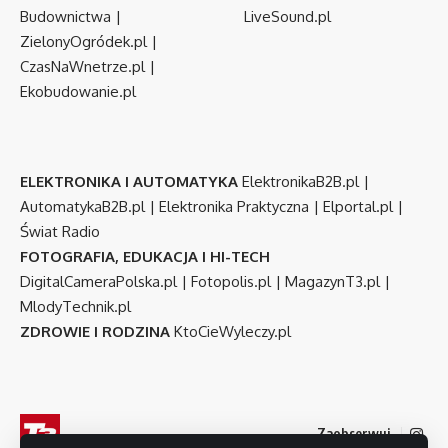
Budownictwa
|
LiveSound.pl
ZielonyOgródek.pl
|
CzasNaWnetrze.pl
|
Ekobudowanie.pl
ELEKTRONIKA I AUTOMATYKA
ElektronikaB2B.pl
|
AutomatykaB2B.pl
|
Elektronika Praktyczna
|
Elportal.pl
|
Świat Radio
FOTOGRAFIA, EDUKACJA I HI-TECH
DigitalCameraPolska.pl
|
Fotopolis.pl
|
MagazynT3.pl
|
MlodyTechnik.pl
ZDROWIE I RODZINA
KtoCieWyleczy.pl
Zaobserwuj