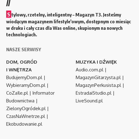
//
S
tylowy, rzetelny, inteligentny – Magazyn T3. Jesteśmy
wiodącym magazynem lifestyle’owym, dostępnym co miesiąc
w druku i cały czas dla Was online, skupionym na nowych
technologiach.
NASZE SERWISY
DOM, OGRÓD
MUZYKA I DŹWIĘK
I WNĘTRZA
Audio.com.pl
|
BudujemyDom.pl
|
MagazynGitarzysta.pl
|
WybieramyDom.pl
|
MagazynPerkusista.pl
|
CoZaIle.pl
|
Informator
EstradaiStudio.pl
|
Budownictwa
|
LiveSound.pl
ZielonyOgródek.pl
|
CzasNaWnetrze.pl
|
Ekobudowanie.pl