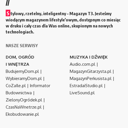
//
S
tylowy, rzetelny, inteligentny – Magazyn T3. Jesteśmy
wiodącym magazynem lifestyle’owym, dostępnym co miesiąc
w druku i cały czas dla Was online, skupionym na nowych
technologiach.
NASZE SERWISY
DOM, OGRÓD
MUZYKA I DŹWIĘK
I WNĘTRZA
Audio.com.pl
|
BudujemyDom.pl
|
MagazynGitarzysta.pl
|
WybieramyDom.pl
|
MagazynPerkusista.pl
|
CoZaIle.pl
|
Informator
EstradaiStudio.pl
|
Budownictwa
|
LiveSound.pl
ZielonyOgródek.pl
|
CzasNaWnetrze.pl
|
Ekobudowanie.pl