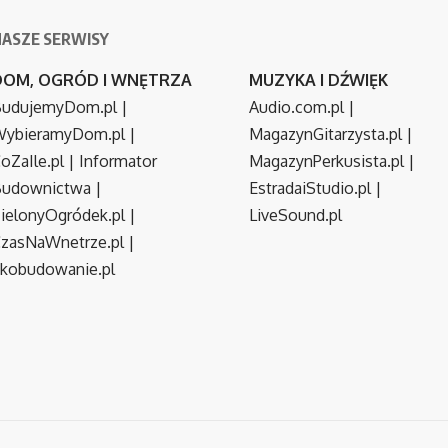
NASZE SERWISY
DOM, OGRÓD I WNĘTRZA
MUZYKA I DŹWIĘK
udujemyDom.pl
|
Audio.com.pl
|
ybieramyDom.pl
|
MagazynGitarzysta.pl
|
oZaIle.pl
|
Informator
MagazynPerkusista.pl
|
Budownictwa
|
EstradaiStudio.pl
|
ielonyOgródek.pl
|
LiveSound.pl
zasNaWnetrze.pl
|
kobudowanie.pl