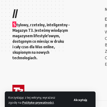
//
S
tylowy, rzetelny, inteligentny –
B
Magazyn T3. Jesteśmy wiodącym
W
magazynem lifestyle’owym,
C
dostępnym co miesiąc w druku
i cały czas dla Was online,
Z
skupionym na nowych
technologiach.
C
E
Korzystając z tej witryny, wyrażasz
Akceptuję
zgodę na
Politykę prywatności
.
© 2007-2026