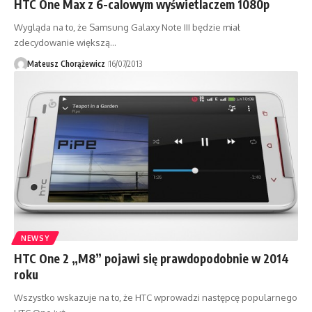
HTC One Max z 6-calowym wyświetlaczem 1080p
Wygląda na to, że Samsung Galaxy Note III będzie miał
zdecydowanie większą…
Mateusz Chorążewicz
16/07/2013
NEWSY
HTC One 2 „M8” pojawi się prawdopodobnie w 2014
roku
Wszystko wskazuje na to, że HTC wprowadzi następcę popularnego