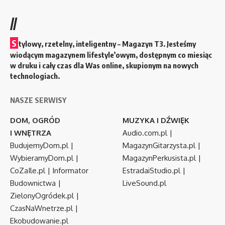
//
S
tylowy, rzetelny, inteligentny – Magazyn T3. Jesteśmy
wiodącym magazynem lifestyle’owym, dostępnym co miesiąc
w druku i cały czas dla Was online, skupionym na nowych
technologiach.
NASZE SERWISY
DOM, OGRÓD
MUZYKA I DŹWIĘK
I WNĘTRZA
Audio.com.pl
|
BudujemyDom.pl
|
MagazynGitarzysta.pl
|
WybieramyDom.pl
|
MagazynPerkusista.pl
|
CoZaIle.pl
|
Informator
EstradaiStudio.pl
|
Budownictwa
|
LiveSound.pl
ZielonyOgródek.pl
|
CzasNaWnetrze.pl
|
Ekobudowanie.pl