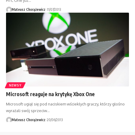
HTC One już…
Mateusz Chorążewicz
11/07/2013
NEWSY
Microsoft reaguje na krytykę Xbox One
Microsoft ugiął się pod naciskiem wściekłych graczy, którzy głośno
wyrażali swój sprzeciw…
Mateusz Chorążewicz
20/06/2013