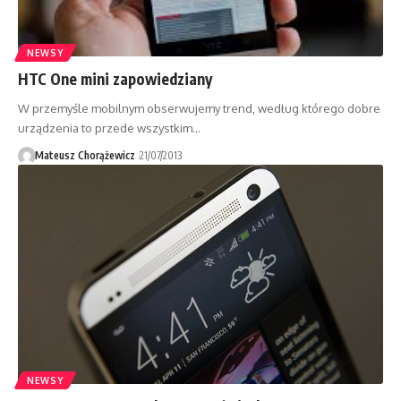
NEWSY
HTC One mini zapowiedziany
W przemyśle mobilnym obserwujemy trend, według którego dobre
urządzenia to przede wszystkim…
Mateusz Chorążewicz
21/07/2013
NEWSY