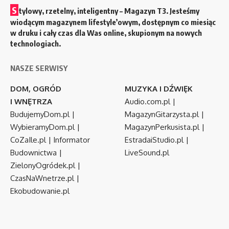
S
tylowy, rzetelny, inteligentny – Magazyn T3. Jesteśmy
wiodącym magazynem lifestyle’owym, dostępnym co miesiąc
w druku i cały czas dla Was online, skupionym na nowych
technologiach.
NASZE SERWISY
DOM, OGRÓD
MUZYKA I DŹWIĘK
I WNĘTRZA
Audio.com.pl
|
BudujemyDom.pl
|
MagazynGitarzysta.pl
|
WybieramyDom.pl
|
MagazynPerkusista.pl
|
CoZaIle.pl
|
Informator
EstradaiStudio.pl
|
Budownictwa
|
LiveSound.pl
ZielonyOgródek.pl
|
CzasNaWnetrze.pl
|
Ekobudowanie.pl