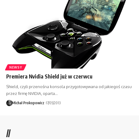
NEWSY
Premiera Nvidia Shield już w czerwcu
Shield, czyli przenośna konsola przygotowywana od jakiegoś czasu
przez firmę NVIDIA, oparta…
Michał Prokopowicz
17/05/2013
//