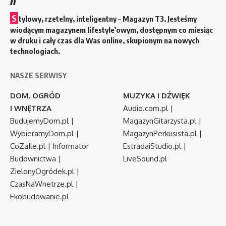
S
tylowy, rzetelny, inteligentny – Magazyn T3. Jesteśmy
wiodącym magazynem lifestyle’owym, dostępnym co miesiąc
w druku i cały czas dla Was online, skupionym na nowych
technologiach.
NASZE SERWISY
DOM, OGRÓD
MUZYKA I DŹWIĘK
I WNĘTRZA
Audio.com.pl
|
BudujemyDom.pl
|
MagazynGitarzysta.pl
|
WybieramyDom.pl
|
MagazynPerkusista.pl
|
CoZaIle.pl
|
Informator
EstradaiStudio.pl
|
Budownictwa
|
LiveSound.pl
ZielonyOgródek.pl
|
CzasNaWnetrze.pl
|
Ekobudowanie.pl