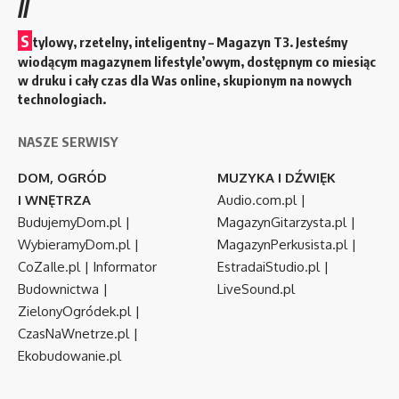
//
S
tylowy, rzetelny, inteligentny – Magazyn T3. Jesteśmy
wiodącym magazynem lifestyle’owym, dostępnym co miesiąc
w druku i cały czas dla Was online, skupionym na nowych
technologiach.
NASZE SERWISY
DOM, OGRÓD
MUZYKA I DŹWIĘK
I WNĘTRZA
Audio.com.pl
|
BudujemyDom.pl
|
MagazynGitarzysta.pl
|
WybieramyDom.pl
|
MagazynPerkusista.pl
|
CoZaIle.pl
|
Informator
EstradaiStudio.pl
|
Budownictwa
|
LiveSound.pl
ZielonyOgródek.pl
|
CzasNaWnetrze.pl
|
Ekobudowanie.pl