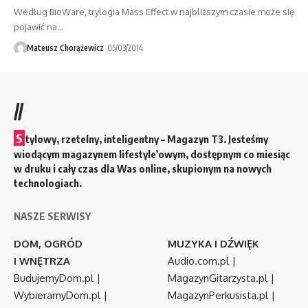
Według BioWare, trylogia Mass Effect w najbliższym czasie może się
pojawić na…
Mateusz Chorążewicz
05/03/2014
//
S
tylowy, rzetelny, inteligentny – Magazyn T3. Jesteśmy
wiodącym magazynem lifestyle’owym, dostępnym co miesiąc
w druku i cały czas dla Was online, skupionym na nowych
technologiach.
NASZE SERWISY
DOM, OGRÓD
MUZYKA I DŹWIĘK
I WNĘTRZA
Audio.com.pl
|
BudujemyDom.pl
|
MagazynGitarzysta.pl
|
WybieramyDom.pl
|
MagazynPerkusista.pl
|