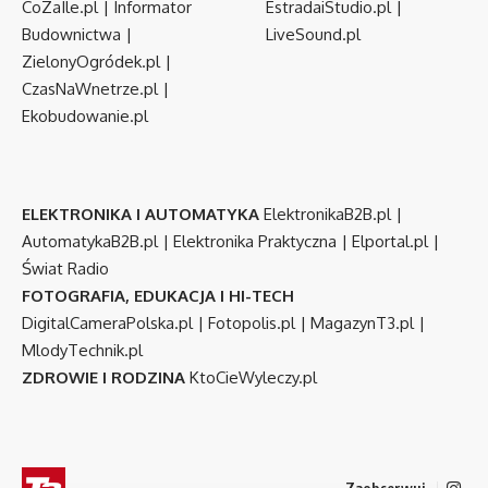
CoZaIle.pl
|
Informator
EstradaiStudio.pl
|
Budownictwa
|
LiveSound.pl
ZielonyOgródek.pl
|
CzasNaWnetrze.pl
|
Ekobudowanie.pl
ELEKTRONIKA I AUTOMATYKA
ElektronikaB2B.pl
|
AutomatykaB2B.pl
|
Elektronika Praktyczna
|
Elportal.pl
|
Świat Radio
FOTOGRAFIA, EDUKACJA I HI-TECH
DigitalCameraPolska.pl
|
Fotopolis.pl
|
MagazynT3.pl
|
MlodyTechnik.pl
ZDROWIE I RODZINA
KtoCieWyleczy.pl