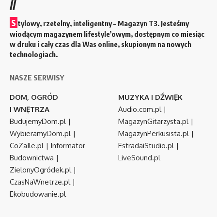
//
S
tylowy, rzetelny, inteligentny – Magazyn T3. Jesteśmy
wiodącym magazynem lifestyle’owym, dostępnym co miesiąc
w druku i cały czas dla Was online, skupionym na nowych
technologiach.
NASZE SERWISY
DOM, OGRÓD
MUZYKA I DŹWIĘK
I WNĘTRZA
Audio.com.pl
|
BudujemyDom.pl
|
MagazynGitarzysta.pl
|
WybieramyDom.pl
|
MagazynPerkusista.pl
|
CoZaIle.pl
|
Informator
EstradaiStudio.pl
|
Budownictwa
|
LiveSound.pl
ZielonyOgródek.pl
|
CzasNaWnetrze.pl
|
Ekobudowanie.pl