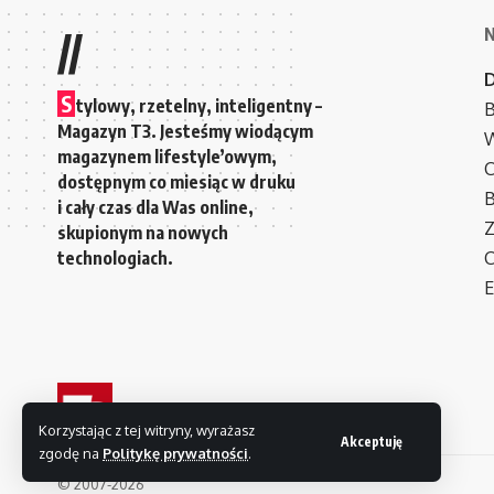
//
S
tylowy, rzetelny, inteligentny –
B
Magazyn T3. Jesteśmy wiodącym
W
magazynem lifestyle’owym,
C
dostępnym co miesiąc w druku
i cały czas dla Was online,
Z
skupionym na nowych
technologiach.
C
E
Korzystając z tej witryny, wyrażasz
Akceptuję
zgodę na
Politykę prywatności
.
© 2007-2026