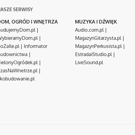
NASZE SERWISY
DOM, OGRÓD I WNĘTRZA
MUZYKA I DŹWIĘK
udujemyDom.pl
|
Audio.com.pl
|
ybieramyDom.pl
|
MagazynGitarzysta.pl
|
oZaIle.pl
|
Informator
MagazynPerkusista.pl
|
Budownictwa
|
EstradaiStudio.pl
|
ielonyOgródek.pl
|
LiveSound.pl
zasNaWnetrze.pl
|
kobudowanie.pl