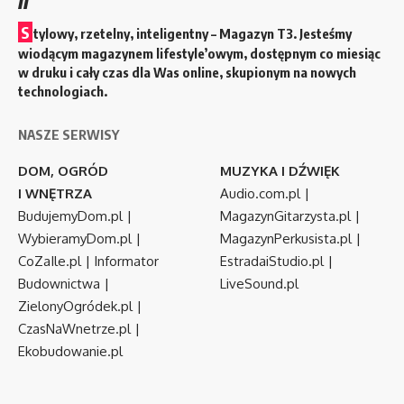
S
tylowy, rzetelny, inteligentny – Magazyn T3. Jesteśmy
wiodącym magazynem lifestyle’owym, dostępnym co miesiąc
w druku i cały czas dla Was online, skupionym na nowych
technologiach.
NASZE SERWISY
DOM, OGRÓD
MUZYKA I DŹWIĘK
I WNĘTRZA
Audio.com.pl
|
BudujemyDom.pl
|
MagazynGitarzysta.pl
|
WybieramyDom.pl
|
MagazynPerkusista.pl
|
CoZaIle.pl
|
Informator
EstradaiStudio.pl
|
Budownictwa
|
LiveSound.pl
ZielonyOgródek.pl
|
CzasNaWnetrze.pl
|
Ekobudowanie.pl