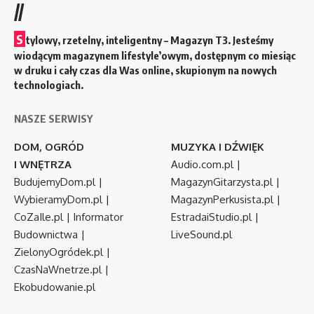
//
S
tylowy, rzetelny, inteligentny – Magazyn T3. Jesteśmy
wiodącym magazynem lifestyle’owym, dostępnym co miesiąc
w druku i cały czas dla Was online, skupionym na nowych
technologiach.
NASZE SERWISY
DOM, OGRÓD
MUZYKA I DŹWIĘK
I WNĘTRZA
Audio.com.pl
|
BudujemyDom.pl
|
MagazynGitarzysta.pl
|
WybieramyDom.pl
|
MagazynPerkusista.pl
|
CoZaIle.pl
|
Informator
EstradaiStudio.pl
|
Budownictwa
|
LiveSound.pl
ZielonyOgródek.pl
|
CzasNaWnetrze.pl
|
Ekobudowanie.pl