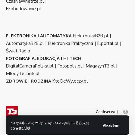
CzasNaWnetrze.pl
|
Ekobudowanie.pl
ELEKTRONIKA I AUTOMATYKA
ElektronikaB2B.pl
|
AutomatykaB2B.pl
|
Elektronika Praktyczna
|
Elportal.pl
|
Świat Radio
FOTOGRAFIA, EDUKACJA I HI-TECH
DigitalCameraPolska.pl
|
Fotopolis.pl
|
MagazynT3.pl
|
MlodyTechnik.pl
ZDROWIE I RODZINA
KtoCieWyleczy.pl
Zaobserwuj
Korzystając z tej witryny, wyrażasz zgodę na
Politykę
Akceptuję
prywatności
.
© 2007-2026