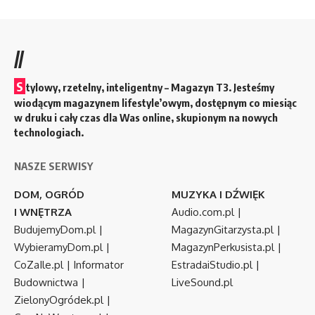
//
S
tylowy, rzetelny, inteligentny – Magazyn T3. Jesteśmy
wiodącym magazynem lifestyle’owym, dostępnym co miesiąc
w druku i cały czas dla Was online, skupionym na nowych
technologiach.
NASZE SERWISY
DOM, OGRÓD
MUZYKA I DŹWIĘK
I WNĘTRZA
Audio.com.pl
|
BudujemyDom.pl
|
MagazynGitarzysta.pl
|
WybieramyDom.pl
|
MagazynPerkusista.pl
|
CoZaIle.pl
|
Informator
EstradaiStudio.pl
|
Budownictwa
|
LiveSound.pl
ZielonyOgródek.pl
|