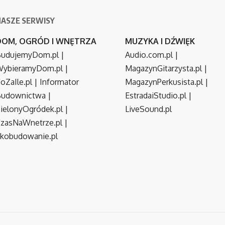
NASZE SERWISY
DOM, OGRÓD I WNĘTRZA
MUZYKA I DŹWIĘK
udujemyDom.pl
|
Audio.com.pl
|
ybieramyDom.pl
|
MagazynGitarzysta.pl
|
oZaIle.pl
|
Informator
MagazynPerkusista.pl
|
Budownictwa
|
EstradaiStudio.pl
|
ielonyOgródek.pl
|
LiveSound.pl
zasNaWnetrze.pl
|
kobudowanie.pl