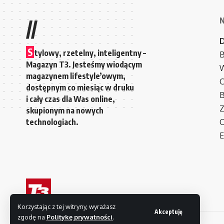
//
S
tylowy, rzetelny, inteligentny –
B
Magazyn T3. Jesteśmy wiodącym
W
magazynem lifestyle’owym,
C
dostępnym co miesiąc w druku
i cały czas dla Was online,
Z
skupionym na nowych
technologiach.
C
E
Korzystając z tej witryny, wyrażasz
Akceptuję
zgodę na
Politykę prywatności
.