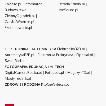
CoZaIle.pl
|
Informator
EstradaiStudio.pl
|
Budownictwa
|
LiveSound.pl
ZielonyOgródek.pl
|
CzasNaWnetrze.pl
|
Ekobudowanie.pl
ELEKTRONIKA I AUTOMATYKA
ElektronikaB2B.pl
|
AutomatykaB2B.pl
|
Elektronika Praktyczna
|
Elportal.pl
|
Świat Radio
FOTOGRAFIA, EDUKACJA I HI-TECH
DigitalCameraPolska.pl
|
Fotopolis.pl
|
MagazynT3.pl
|
MlodyTechnik.pl
ZDROWIE I RODZINA
KtoCieWyleczy.pl