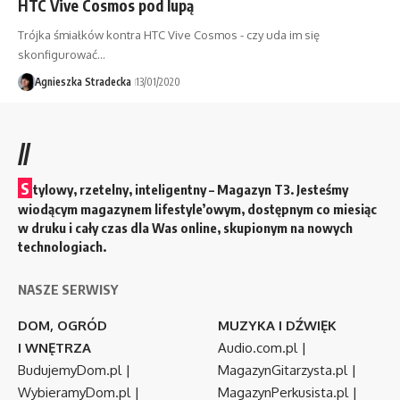
HTC Vive Cosmos pod lupą
Trójka śmiałków kontra HTC Vive Cosmos - czy uda im się
skonfigurować…
Agnieszka Stradecka
13/01/2020
//
S
tylowy, rzetelny, inteligentny – Magazyn T3. Jesteśmy
wiodącym magazynem lifestyle’owym, dostępnym co miesiąc
w druku i cały czas dla Was online, skupionym na nowych
technologiach.
NASZE SERWISY
DOM, OGRÓD
MUZYKA I DŹWIĘK
I WNĘTRZA
Audio.com.pl
|
BudujemyDom.pl
|
MagazynGitarzysta.pl
|
WybieramyDom.pl
|
MagazynPerkusista.pl
|