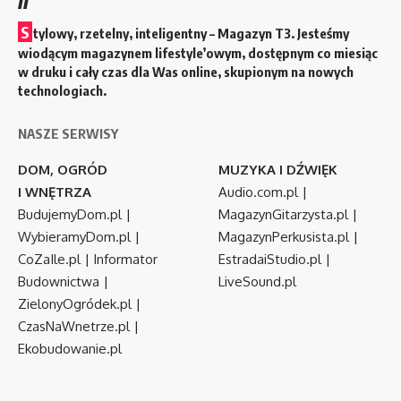
S
tylowy, rzetelny, inteligentny – Magazyn T3. Jesteśmy
wiodącym magazynem lifestyle’owym, dostępnym co miesiąc
w druku i cały czas dla Was online, skupionym na nowych
technologiach.
NASZE SERWISY
DOM, OGRÓD
MUZYKA I DŹWIĘK
I WNĘTRZA
Audio.com.pl
|
BudujemyDom.pl
|
MagazynGitarzysta.pl
|
WybieramyDom.pl
|
MagazynPerkusista.pl
|
CoZaIle.pl
|
Informator
EstradaiStudio.pl
|
Budownictwa
|
LiveSound.pl
ZielonyOgródek.pl
|
CzasNaWnetrze.pl
|
Ekobudowanie.pl