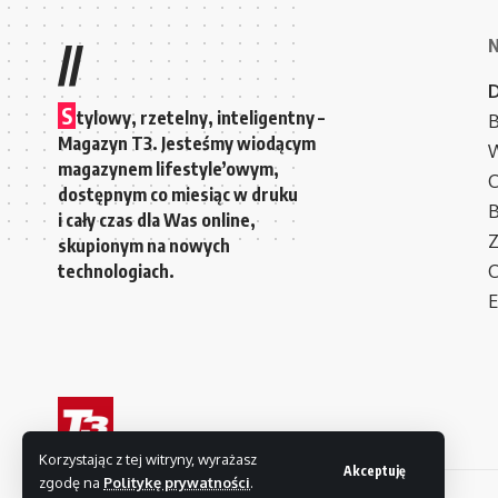
//
S
tylowy, rzetelny, inteligentny –
B
Magazyn T3. Jesteśmy wiodącym
W
magazynem lifestyle’owym,
C
dostępnym co miesiąc w druku
i cały czas dla Was online,
Z
skupionym na nowych
technologiach.
C
E
Korzystając z tej witryny, wyrażasz
Akceptuję
zgodę na
Politykę prywatności
.