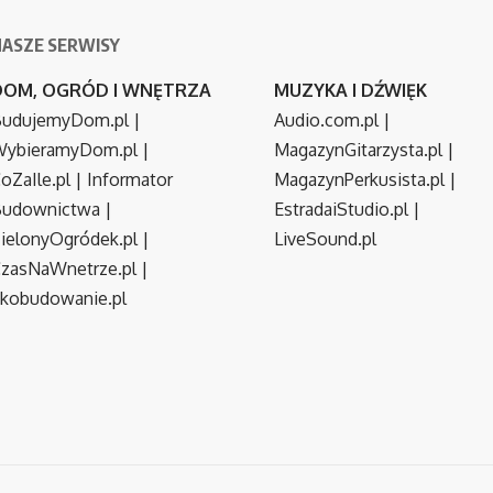
NASZE SERWISY
DOM, OGRÓD I WNĘTRZA
MUZYKA I DŹWIĘK
udujemyDom.pl
|
Audio.com.pl
|
ybieramyDom.pl
|
MagazynGitarzysta.pl
|
oZaIle.pl
|
Informator
MagazynPerkusista.pl
|
Budownictwa
|
EstradaiStudio.pl
|
ielonyOgródek.pl
|
LiveSound.pl
zasNaWnetrze.pl
|
kobudowanie.pl