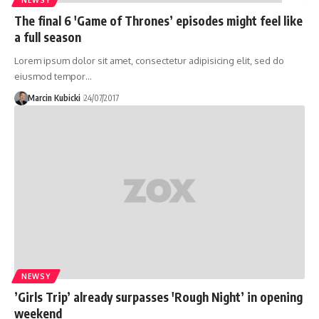
The final 6 'Game of Thrones’ episodes might feel like
a full season
Lorem ipsum dolor sit amet, consectetur adipisicing elit, sed do
eiusmod tempor…
Marcin Kubicki
24/07/2017
NEWSY
’Girls Trip’ already surpasses 'Rough Night’ in opening
weekend