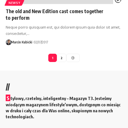
NEWSY
The old and New Edition cast comes together
to perform
Neque porro quisquam est, qui dolorem ipsum quia dolor sit amet,
consectetur,…
Marcin Kubicki
02/07/2017
1
2
//
S
tylowy, rzetelny, inteligentny – Magazyn T3. Jesteśmy
wiodącym magazynem lifestyle’owym, dostępnym co miesiąc
w druku i cały czas dla Was online, skupionym na nowych
technologiach.