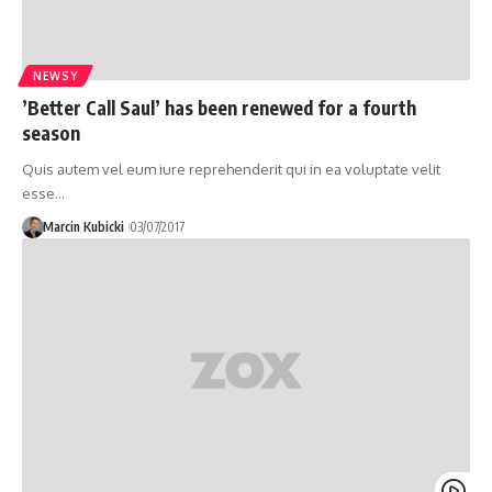
NEWSY
’Better Call Saul’ has been renewed for a fourth
season
Quis autem vel eum iure reprehenderit qui in ea voluptate velit
esse…
Marcin Kubicki
03/07/2017