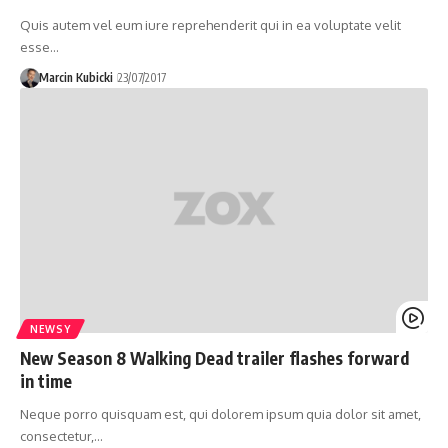
Quis autem vel eum iure reprehenderit qui in ea voluptate velit
esse…
Marcin Kubicki
23/07/2017
NEWSY
New Season 8 Walking Dead trailer flashes forward
in time
Neque porro quisquam est, qui dolorem ipsum quia dolor sit amet,
consectetur,…