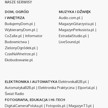
NASZE SERWISY
DOM, OGRÓD
MUZYKA I DŹWIĘK
I WNĘTRZA
Audio.com.pl
|
BudujemyDom.pl
|
MagazynGitarzysta.pl
|
WybieramyDom.pl
|
MagazynPerkusista.pl
|
CoZaIle.pl
|
Informator
EstradaiStudio.pl
|
Budownictwa
|
LiveSound.pl
ZielonyOgródek.pl
|
CzasNaWnetrze.pl
|
Ekobudowanie.pl
ELEKTRONIKA I AUTOMATYKA
ElektronikaB2B.pl
|
AutomatykaB2B.pl
|
Elektronika Praktyczna
|
Elportal.pl
|
Świat Radio
FOTOGRAFIA, EDUKACJA I HI-TECH
DigitalCameraPolska.pl
|
Fotopolis.pl
|
MagazynT3.pl
|