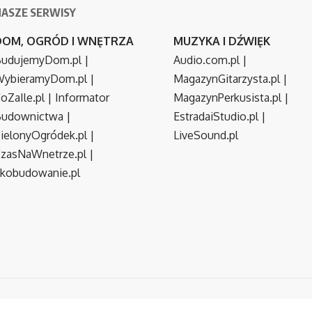
NASZE SERWISY
DOM, OGRÓD I WNĘTRZA
MUZYKA I DŹWIĘK
udujemyDom.pl
|
Audio.com.pl
|
ybieramyDom.pl
|
MagazynGitarzysta.pl
|
oZaIle.pl
|
Informator
MagazynPerkusista.pl
|
Budownictwa
|
EstradaiStudio.pl
|
ielonyOgródek.pl
|
LiveSound.pl
zasNaWnetrze.pl
|
kobudowanie.pl