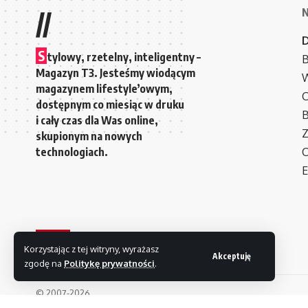
//
S
tylowy, rzetelny, inteligentny –
B
Magazyn T3. Jesteśmy wiodącym
W
magazynem lifestyle’owym,
C
dostępnym co miesiąc w druku
i cały czas dla Was online,
Z
skupionym na nowych
technologiach.
C
E
Korzystając z tej witryny, wyrażasz
Akceptuję
zgodę na
Politykę prywatności
.
© 2007-2026