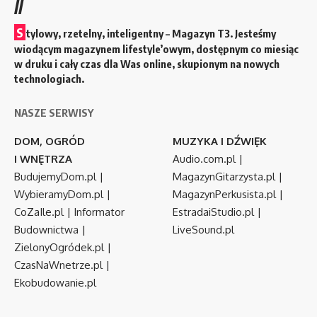
//
S
tylowy, rzetelny, inteligentny – Magazyn T3. Jesteśmy
wiodącym magazynem lifestyle’owym, dostępnym co miesiąc
w druku i cały czas dla Was online, skupionym na nowych
technologiach.
NASZE SERWISY
DOM, OGRÓD
MUZYKA I DŹWIĘK
I WNĘTRZA
Audio.com.pl
|
BudujemyDom.pl
|
MagazynGitarzysta.pl
|
WybieramyDom.pl
|
MagazynPerkusista.pl
|
CoZaIle.pl
|
Informator
EstradaiStudio.pl
|
Budownictwa
|
LiveSound.pl
ZielonyOgródek.pl
|
CzasNaWnetrze.pl
|
Ekobudowanie.pl