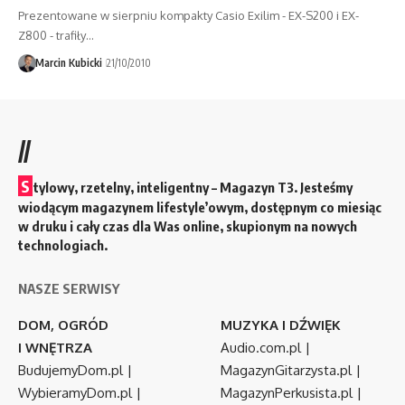
Prezentowane w sierpniu kompakty Casio Exilim - EX-S200 i EX-
Z800 - trafiły…
Marcin Kubicki
21/10/2010
//
S
tylowy, rzetelny, inteligentny – Magazyn T3. Jesteśmy
wiodącym magazynem lifestyle’owym, dostępnym co miesiąc
w druku i cały czas dla Was online, skupionym na nowych
technologiach.
NASZE SERWISY
DOM, OGRÓD
MUZYKA I DŹWIĘK
I WNĘTRZA
Audio.com.pl
|
BudujemyDom.pl
|
MagazynGitarzysta.pl
|
WybieramyDom.pl
|
MagazynPerkusista.pl
|