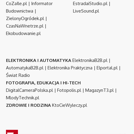
CoZaIle.pl
|
Informator
EstradaiStudio.pl
|
Budownictwa
|
LiveSound.pl
ZielonyOgródek.pl
|
CzasNaWnetrze.pl
|
Ekobudowanie.pl
ELEKTRONIKA I AUTOMATYKA
ElektronikaB2B.pl
|
AutomatykaB2B.pl
|
Elektronika Praktyczna
|
Elportal.pl
|
Świat Radio
FOTOGRAFIA, EDUKACJA I HI-TECH
DigitalCameraPolska.pl
|
Fotopolis.pl
|
MagazynT3.pl
|
MlodyTechnik.pl
ZDROWIE I RODZINA
KtoCieWyleczy.pl