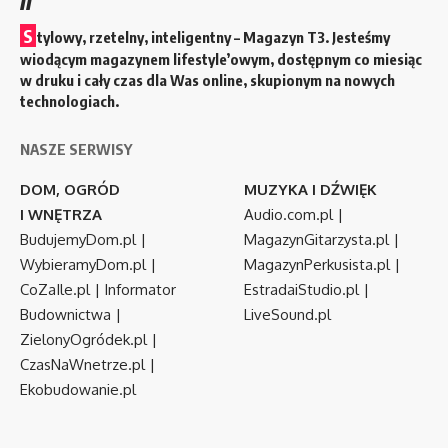
S
tylowy, rzetelny, inteligentny – Magazyn T3. Jesteśmy
wiodącym magazynem lifestyle’owym, dostępnym co miesiąc
w druku i cały czas dla Was online, skupionym na nowych
technologiach.
NASZE SERWISY
DOM, OGRÓD
MUZYKA I DŹWIĘK
I WNĘTRZA
Audio.com.pl
|
BudujemyDom.pl
|
MagazynGitarzysta.pl
|
WybieramyDom.pl
|
MagazynPerkusista.pl
|
CoZaIle.pl
|
Informator
EstradaiStudio.pl
|
Budownictwa
|
LiveSound.pl
ZielonyOgródek.pl
|
CzasNaWnetrze.pl
|
Ekobudowanie.pl