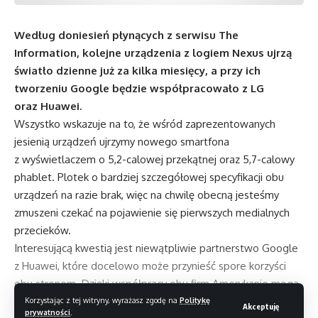
Według doniesień płynących z serwisu The
Information, kolejne urządzenia z logiem Nexus ujrzą
światło dzienne już za kilka miesięcy, a przy ich
tworzeniu Google będzie współpracowało z LG
oraz Huawei.
Wszystko wskazuje na to, że wśród zaprezentowanych
jesienią urządzeń ujrzymy nowego smartfona
z wyświetlaczem o 5,2-calowej przekątnej oraz 5,7-calowy
phablet. Plotek o bardziej szczegółowej specyfikacji obu
urządzeń na razie brak, więc na chwilę obecną jesteśmy
zmuszeni czekać na pojawienie się pierwszych medialnych
przecieków.
Interesującą kwestią jest niewątpliwie partnerstwo Google
z Huawei, które docelowo może przynieść spore korzyści
obu stronom. Dzięki współpracy obu firm Amerykanie mogą
uzyskać lepszy dostęp do ogromnego rynku zbytu jakim jest
Korzystając z tej witryny, wyrażasz zgodę na
Politykę
Akceptuję
prywatności
.