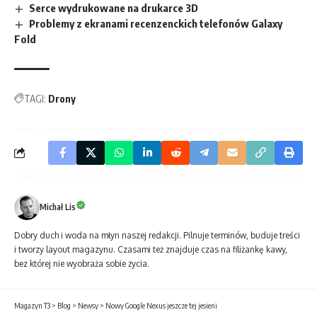
Serce wydrukowane na drukarce 3D
Problemy z ekranami recenzenckich telefonów Galaxy
Fold
TAGI:
Drony
Michał Lis
Dobry duch i woda na młyn naszej redakcji. Pilnuje terminów, buduje treści
i tworzy layout magazynu. Czasami też znajduje czas na filiżankę kawy,
bez której nie wyobraża sobie życia.
Magazyn T3
>
Blog
>
Newsy
>
Nowy Google Nexus jeszcze tej jesieni