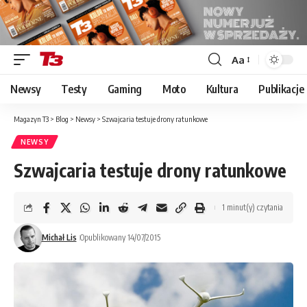
Aa
Font
Resizer
Newsy
Testy
Gaming
Moto
Kultura
Publikacje
Magazyn T3
>
Blog
>
Newsy
>
Szwajcaria testuje drony ratunkowe
NEWSY
Szwajcaria testuje drony ratunkowe
1 minut(y) czytania
Michał Lis
Opublikowany 14/07/2015