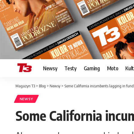
Newsy
Testy
Gaming
Moto
Kul
Magazyn T3
>
Blog
>
Newsy
>
Some California incumbents lagging in fundr
NEWSY
Some California incum