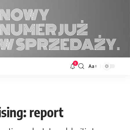
8
Aa
Font
Resizer
sing: report