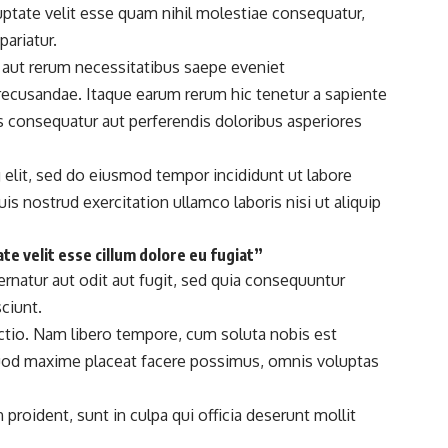
uptate velit esse quam nihil molestiae consequatur,
pariatur.
 aut rerum necessitatibus saepe eveniet
 recusandae. Itaque earum rerum hic
tenetur a sapiente
as consequatur aut perferendis doloribus asperiores
 elit, sed do eiusmod tempor incididunt ut labore
quis nostrud exercitation ullamco laboris nisi ut aliquip
te velit esse cillum dolore eu fugiat”
natur aut odit aut fugit, sed quia consequuntur
ciunt.
nctio. Nam libero tempore, cum soluta nobis est
od maxime placeat facere possimus, omnis voluptas
 proident, sunt in culpa qui officia deserunt mollit