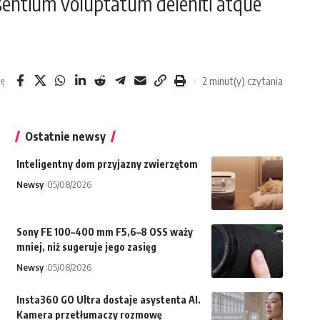
esentium voluptatum deleniti atque
2 minut(y) czytania
ię
Ostatnie newsy
Inteligentny dom przyjazny zwierzętom
Newsy
05/08/2026
Sony FE 100–400 mm F5,6–8 OSS waży
mniej, niż sugeruje jego zasięg
Newsy
05/08/2026
Insta360 GO Ultra dostaje asystenta AI.
Kamera przetłumaczy rozmowę