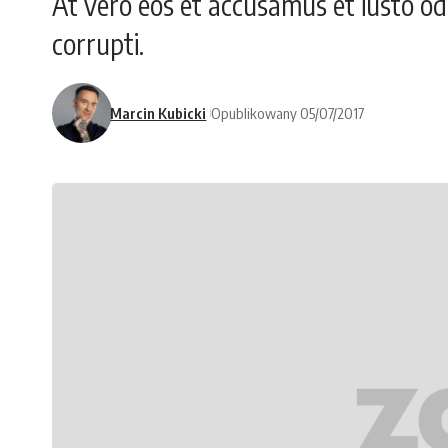
At vero eos et accusamus et iusto od
corrupti.
Marcin Kubicki
Opublikowany 05/07/2017