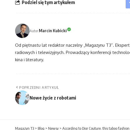
Podziel się tym artykułem
Marcin Kubicki
Autor:
Od piętnastu lat redaktor naczelny „Magazynu T3”. Eksper
radiowych i telewizyjnych. Prowadzący konferencji technol
kina i literatury.
POPRZEDNI ARTYKUŁ
Nowe życie z robotami
Magazyn T3
>
Blog
>
Newsy
>
According to Dior Couture, this taboo fashion