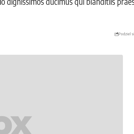
io dignissimos ducimus qui blanditiis pra
Podziel s