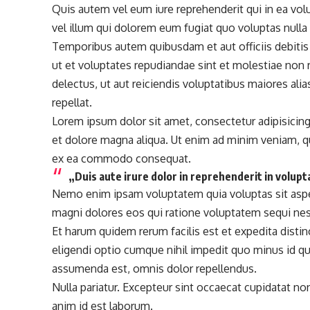
Quis autem vel eum iure reprehenderit qui in ea vol
vel illum qui dolorem eum fugiat quo voluptas nulla 
Temporibus autem quibusdam et aut officiis debitis
ut et voluptates repudiandae sint et molestiae non
delectus, ut aut reiciendis voluptatibus maiores ali
repellat.
Lorem ipsum dolor sit amet, consectetur adipisicing
et dolore magna aliqua. Ut enim
ad minim veniam
, 
ex ea commodo consequat.
„Duis aute irure dolor in reprehenderit in volupta
Nemo enim ipsam voluptatem quia voluptas sit asper
magni dolores eos qui ratione voluptatem sequi nes
Et harum quidem rerum facilis est et expedita disti
eligendi optio cumque
nihil impedit quo minus id
qu
assumenda est, omnis dolor repellendus.
Nulla pariatur. Excepteur sint occaecat cupidatat non
anim id est laborum.