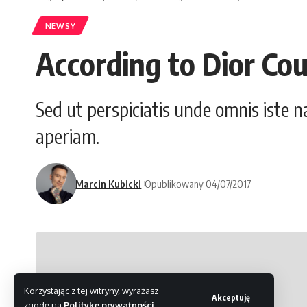
NEWSY
According to Dior Cou
Sed ut perspiciatis unde omnis iste
aperiam.
Marcin Kubicki
Opublikowany 04/07/2017
Korzystając z tej witryny, wyrażasz
Akceptuję
zgodę na
Politykę prywatności
.