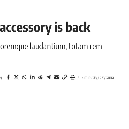
 accessory is back
doloremque laudantium, totam rem
2 minut(y) czytania
ię