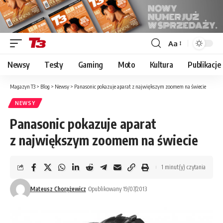
Aa
Font
Resizer
Newsy
Testy
Gaming
Moto
Kultura
Publikacje
Magazyn T3
>
Blog
>
Newsy
>
Panasonic pokazuje aparat z największym zoomem na świecie
NEWSY
Panasonic pokazuje aparat
z największym zoomem na świecie
1 minut(y) czytania
Mateusz Chorążewicz
Opublikowany 19/07/2013