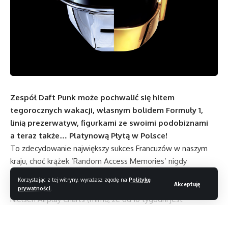
Zespół Daft Punk może pochwalić się hitem
tegorocznych wakacji, własnym bolidem Formuły 1,
linią prezerwatyw, figurkami ze swoimi podobiznami
a teraz także… Platynową Płytą w Polsce!
To zdecydowanie największy sukces Francuzów w naszym
kraju, choć krążek ‘Random Access Memories’ nigdy
nie dotarł tu na szczyt listy OLiS (najwyższa pozycja na liście
Korzystając z tej witryny, wyrażasz zgodę na
Politykę
Akceptuję
to nr. 4, ale płyta od 8 tygodni nie opuszcza Top10) ani listy
prywatności
.
Nielsen Airplay Charts (mimo, że od 10 tygodni jest
najczęściej odtwarzanym utworem w polskich radiach,
wg zasięgu stacji radiowych dotarł ‘jedynie’ do 2 miejsca