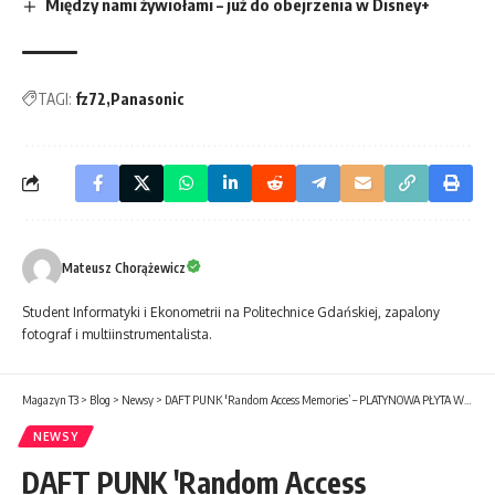
Między nami żywiołami – już do obejrzenia w Disney+
TAGI:
fz72
Panasonic
Mateusz Chorążewicz
Student Informatyki i Ekonometrii na Politechnice Gdańskiej, zapalony
fotograf i multiinstrumentalista.
Magazyn T3
>
Blog
>
Newsy
>
DAFT PUNK 'Random Access Memories’ – PLATYNOWA PŁYTA W POLSCE !
NEWSY
DAFT PUNK 'Random Access