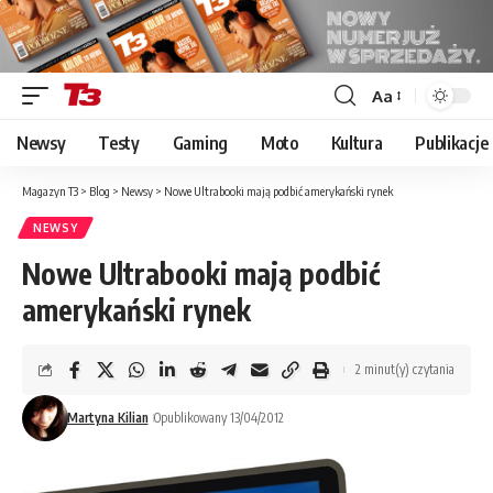
Aa
Font
Resizer
Newsy
Testy
Gaming
Moto
Kultura
Publikacje
Magazyn T3
>
Blog
>
Newsy
>
Nowe Ultrabooki mają podbić amerykański rynek
NEWSY
Nowe Ultrabooki mają podbić
amerykański rynek
2 minut(y) czytania
Martyna Kilian
Opublikowany 13/04/2012