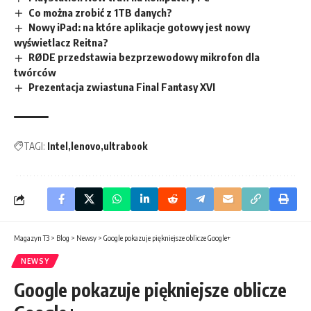
Co można zrobić z 1TB danych?
Nowy iPad: na które aplikacje gotowy jest nowy
wyświetlacz Reitna?
RØDE przedstawia bezprzewodowy mikrofon dla
twórców
Prezentacja zwiastuna Final Fantasy XVI
TAGI:
Intel
lenovo
ultrabook
Magazyn T3
>
Blog
>
Newsy
>
Google pokazuje piękniejsze oblicze Google+
NEWSY
Google pokazuje piękniejsze oblicze