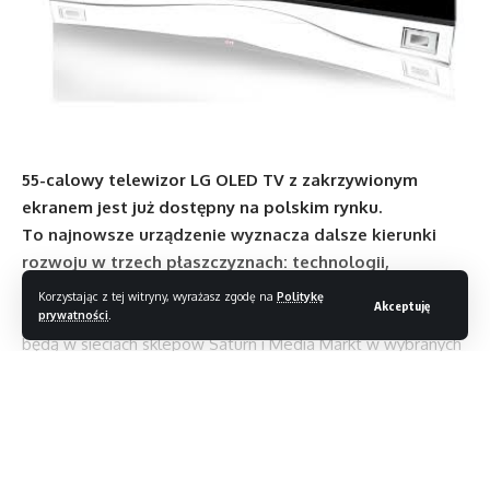
55-calowy telewizor LG OLED TV z zakrzywionym
ekranem jest już dostępny na polskim rynku.
To najnowsze urządzenie wyznacza dalsze kierunki
rozwoju w trzech płaszczyznach: technologii,
wzornictwie i jakości rozrywki.
Korzystając z tej witryny, wyrażasz zgodę na
Politykę
Akceptuję
W połowie grudnia 2013, telewizory
LG OLED
dostępne
prywatności
.
będą w sieciach sklepów Saturn i Media Markt w wybranych
miejscach w Polsce.
LG OLED TV
otwiera nową erę w dziedzinie domowej
rozrywki, dostarczając użytkownikom niespotykanych
Czytaj dalej
do tej pory wrażeń. To wszystko za sprawą innowacyjnego,
ergonomicznie zakrzywionego ekranu,