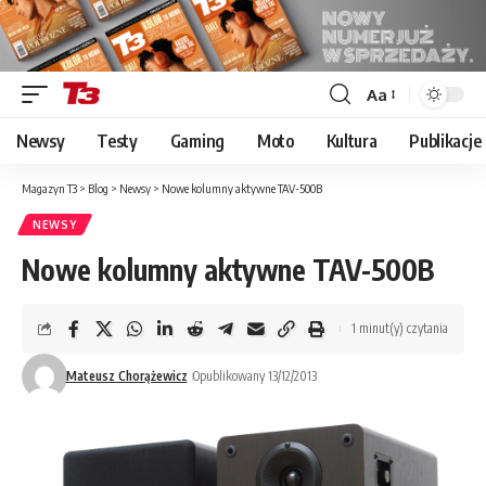
Aa
Font
Resizer
Newsy
Testy
Gaming
Moto
Kultura
Publikacje
Magazyn T3
>
Blog
>
Newsy
>
Nowe kolumny aktywne TAV-500B
NEWSY
Nowe kolumny aktywne TAV-500B
1 minut(y) czytania
Mateusz Chorążewicz
Opublikowany 13/12/2013