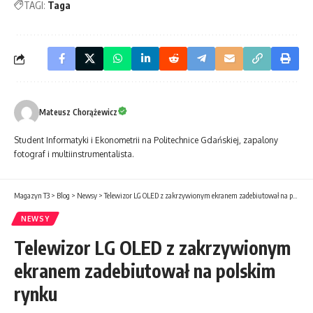
TAGI:
Taga
Mateusz Chorążewicz
Student Informatyki i Ekonometrii na Politechnice Gdańskiej, zapalony
fotograf i multiinstrumentalista.
Magazyn T3
>
Blog
>
Newsy
>
Telewizor LG OLED z zakrzywionym ekranem zadebiutował na polskim rynku
NEWSY
Telewizor LG OLED z zakrzywionym
ekranem zadebiutował na polskim
rynku