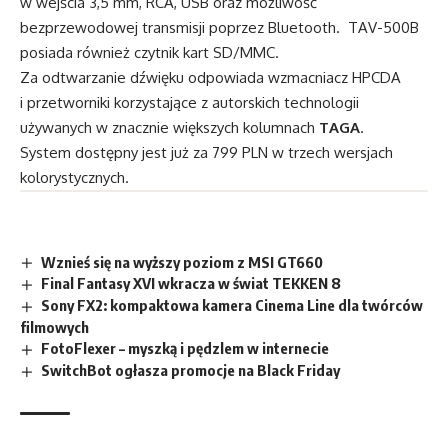
w wejścia 3,5 mm, RCA, USB oraz możliwość
bezprzewodowej transmisji poprzez Bluetooth. TAV-500B
posiada również czytnik kart SD/MMC.
Za odtwarzanie dźwięku odpowiada wzmacniacz HPCDA
i przetworniki korzystające z autorskich technologii
używanych w znacznie większych kolumnach
TAGA
.
System dostępny jest już za 799 PLN w trzech wersjach
kolorystycznych.
Wznieś się na wyższy poziom z MSI GT660
Final Fantasy XVI wkracza w świat TEKKEN 8
Sony FX2: kompaktowa kamera Cinema Line dla twórców
filmowych
FotoFlexer – myszką i pędzlem w internecie
SwitchBot ogłasza promocje na Black Friday