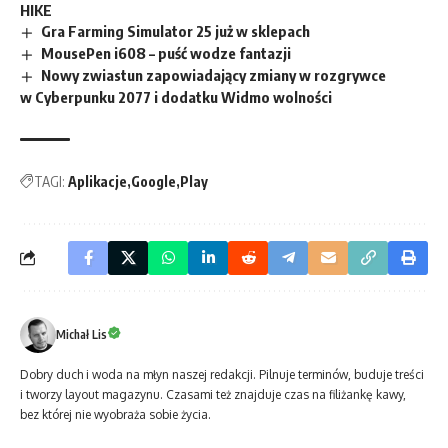
HIKE
Gra Farming Simulator 25 już w sklepach
MousePen i608 – puść wodze fantazji
Nowy zwiastun zapowiadający zmiany w rozgrywce
w Cyberpunku 2077 i dodatku Widmo wolności
TAGI:
Aplikacje
Google
Play
Michał Lis
Dobry duch i woda na młyn naszej redakcji. Pilnuje terminów, buduje treści
i tworzy layout magazynu. Czasami też znajduje czas na filiżankę kawy,
bez której nie wyobraża sobie życia.