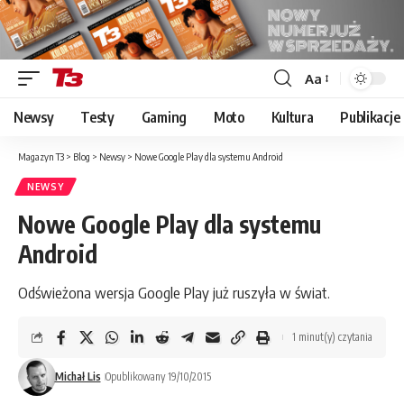
Aa
Font
Resizer
Newsy
Testy
Gaming
Moto
Kultura
Publikacje
Magazyn T3
>
Blog
>
Newsy
>
Nowe Google Play dla systemu Android
NEWSY
Nowe Google Play dla systemu
Android
Odświeżona wersja Google Play już ruszyła w świat.
1 minut(y) czytania
Michał Lis
Opublikowany 19/10/2015