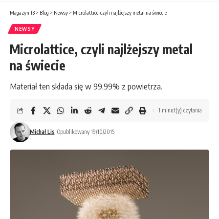
Magazyn T3
>
Blog
>
Newsy
>
Microlattice, czyli najlżejszy metal na świecie
NEWSY
Microlattice, czyli najlżejszy metal
na świecie
Materiał ten składa się w 99,99% z powietrza.
1 minut(y) czytania
Michał Lis
Opublikowany 19/10/2015