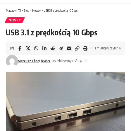
Magazyn T3
>
Blog
>
Newsy
>
USB 3.1 z prędkością 10 Gbps
NEWSY
USB 3.1 z prędkością 10 Gbps
1 minut(y) czytania
Mateusz Chorążewicz
Opublikowany 05/08/2013