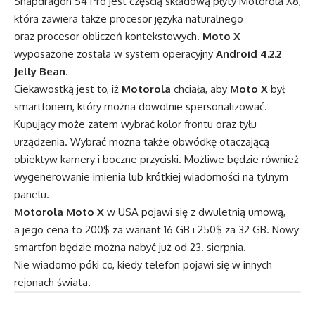
Snapdragon S4 Pro jest częścią składową płyty Motorola X8,
która zawiera także procesor języka naturalnego
oraz procesor obliczeń kontekstowych.
Moto X
wyposażone została w system operacyjny
Android 4.2.2
Jelly Bean
.
Ciekawostką jest to, iż
Motorola
chciała, aby
Moto X
był
smartfonem, który można dowolnie spersonalizować.
Kupujący może zatem wybrać kolor frontu oraz tyłu
urządzenia. Wybrać można także obwódkę otaczającą
obiektyw kamery i boczne przyciski. Możliwe będzie również
wygenerowanie imienia lub krótkiej wiadomości na tylnym
panelu.
Motorola Moto X
w USA pojawi się z dwuletnią umową,
a jego cena to 200$ za wariant 16 GB i 250$ za 32 GB. Nowy
smartfon będzie można nabyć już od 23. sierpnia.
Nie wiadomo póki co, kiedy telefon pojawi się w innych
rejonach świata.