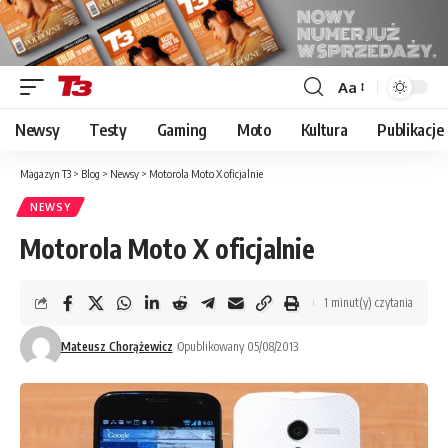
Aa
Font
Resizer
Newsy
Testy
Gaming
Moto
Kultura
Publikacje
Magazyn T3
>
Blog
>
Newsy
>
Motorola Moto X oficjalnie
NEWSY
Motorola Moto X oficjalnie
1 minut(y) czytania
Mateusz Chorążewicz
Opublikowany 05/08/2013