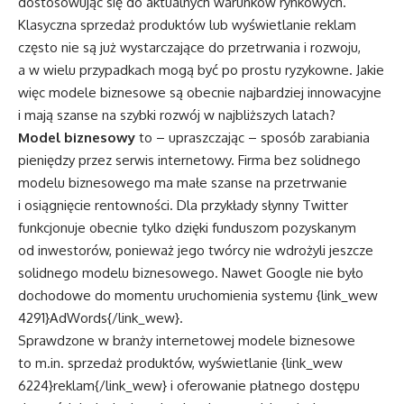
dostosowując się do aktualnych warunków rynkowych.
Klasyczna sprzedaż produktów lub wyświetlanie reklam
często nie są już wystarczające do przetrwania i rozwoju,
a w wielu przypadkach mogą być po prostu ryzykowne. Jakie
więc modele biznesowe są obecnie najbardziej innowacyjne
i mają szanse na szybki rozwój w najbliższych latach?
Model biznesowy
to – upraszczając – sposób zarabiania
pieniędzy przez serwis internetowy. Firma bez solidnego
modelu biznesowego ma małe szanse na przetrwanie
i osiągnięcie rentowności. Dla przykłady słynny Twitter
funkcjonuje obecnie tylko dzięki funduszom pozyskanym
od inwestorów, ponieważ jego twórcy nie wdrożyli jeszcze
solidnego modelu biznesowego. Nawet Google nie było
dochodowe do momentu uruchomienia systemu {link_wew
4291}AdWords{/link_wew}.
Sprawdzone w branży internetowej modele biznesowe
to m.in. sprzedaż produktów, wyświetlanie {link_wew
6224}reklam{/link_wew} i oferowanie płatnego dostępu