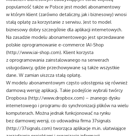
popularność także w Polsce jest model abonamentowy
w którym klient (zarówno detaliczny, jak i biznesowy) wnosi
stałą opłatę za korzystanie z serwisu. Jest to model
biznesowy dobry szczególnie dla aplikacji internetowych.
Na zasadzie modelu abonamentowego jest sprzedawane
polskie oprogramowanie e-commerce IAI-Shop
(
http://www.iai-shop.com
). Klient korzysta
z oprogramowania zainstalowanego na serwerach
usługodawcy, gdzie przechowywane są także wszystkie
dane. W zamian uiszcza stałą opłatę.
W modelu abonamentowym często udostępnia się również
darmową wersję aplikacji. Takie podejście wybrali twórcy
Dropboxa (
http://www.dropbox.com
) – znanego dysku
internetowego i programu do synchronizacji plików na wielu
komputerach. Można jednak funkcjonować na rynku
bez darmowej wersji, co udowadnia firma 37signals
(
http://37signals.com
) tworząca aplikacje m.in. ułatwiające
zarządzanie projektami i organizację informacji.