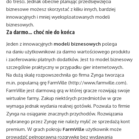
do treści. Jednak obecnie planując przedsięwzięcia
biznesowe możesz skorzystać z kilku innych, bardziej
innowacyjnych i mniej wyeksploatowanych modeli
biznesowych.
Za darmo… choć nie do końca
Jeden z innowacyjnych
modeli biznesowych
polega
na daniu użytkownikowi za darmo wartościowego produktu
i zaoferowaniu płatnych dodatków. Jest to model biznesowy
szczególnie praktyczny w przypadku gier internetowych.
Na dużą skalę rozpowszechniła go firma Zynga tworząca
m.in. popularną grę FarmVille (
http://www.farmville.com
).
FarmVille jest darmową grą w której gracze rozwijają swoje
wirtualne farmy. Zakup niektórych przedmiotów w grze
wymaga jednak wydania realnej gotówki. Pozwala to firmie
Zynga na osiąganie znacznych przychodów. Rozwiązania
wybranego przez Zyngę nie należy mylić ze sprzedażą kont
premium. W grach pokroju
FarmVille
użytkownik może
prowadzić pełnoprawną rozgrywkę bez wydawania