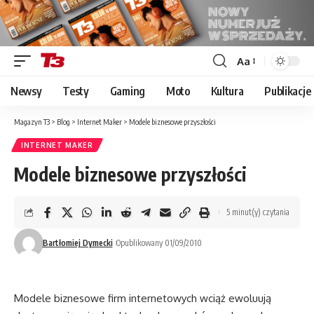
Aa
Font
Resizer
Newsy
Testy
Gaming
Moto
Kultura
Publikacje
Magazyn T3
>
Blog
>
Internet Maker
>
Modele biznesowe przyszłości
INTERNET MAKER
Modele biznesowe przyszłości
5 minut(y) czytania
Bartłomiej Dymecki
Opublikowany 01/09/2010
Modele biznesowe firm internetowych wciąż ewoluują