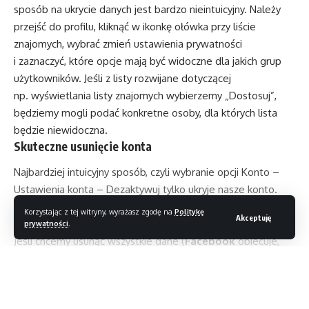
sposób na ukrycie danych jest bardzo nieintuicyjny. Należy
przejść do profilu, kliknąć w ikonkę ołówka przy liście
znajomych, wybrać zmień ustawienia prywatności
i zaznaczyć, które opcje mają być widoczne dla jakich grup
użytkowników. Jeśli z listy rozwijane dotyczącej
np. wyświetlania listy znajomych wybierzemy „Dostosuj”,
będziemy mogli podać konkretne osoby, dla których lista
będzie niewidoczna.
Skuteczne usunięcie konta
Najbardziej intuicyjny sposób, czyli wybranie opcji Konto –
Ustawienia konta – Dezaktywuj tylko ukryje nasze konto.
Dane pozostaną cały czas w bazie, a konto zostanie
Korzystając z tej witryny, wyrażasz zgodę na
Politykę
Akceptuję
ponownie aktywowane kiedy tylko się na nie zalogujemy.
prywatności
.
Jeśli chcemy usunąć wszystkie dane (
Facebook
obiecuje,
że również z bazy danych), powiązania, skasować stronę
profilu, oznaczenia naszej osoby na cudzych zdjęciach itp.
musimy wylogować się ze wszystkich urządzeń an
Czytaj dalej