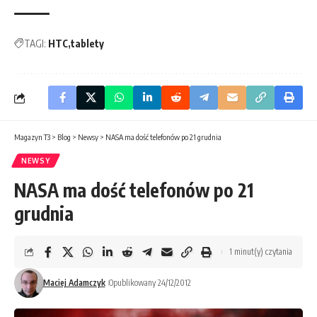
TAGI:
HTC
tablety
Magazyn T3
>
Blog
>
Newsy
>
NASA ma dość telefonów po 21 grudnia
NEWSY
NASA ma dość telefonów po 21
grudnia
1 minut(y) czytania
Maciej Adamczyk
Opublikowany 24/12/2012