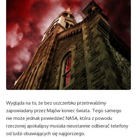
Wygląda na to, że bez uszczerbku przetrwaliśmy
zapowiadany przez Majów koniec świata. Tego samego
nie może jednak powiedzieć NASA, która z powodu
rzeczonej apokalipsy musiała nieustannie odbierać telefony
od ludzi obawiających się najgorszego.