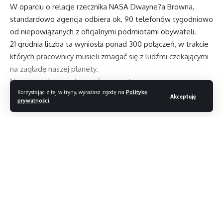
W oparciu o relacje rzecznika NASA Dwayne?a Browna,
standardowo agencja odbiera ok. 90 telefonów tygodniowo
od niepowiązanych z oficjalnymi podmiotami obywateli.
21 grudnia liczba ta wyniosła ponad 300 połączeń, w trakcie
których pracownicy musieli zmagać się z ludźmi czekającymi
na zagładę naszej planety.
Nie pomogło nawet wcześniejsze stworzenie strony
Korzystając z tej witryny, wyrażasz zgodę na
Politykę
internetowej, na której NASA logicznymi argumentami
Akceptuję
prywatności
.
przekonywała, że końca świata jednak nie będzie.
Czytaj dalej
Casio z GPS’em
Final Fantasy VII dostępne na Steamie
HiFi Rose w dystrybucji Audio Klanu
Magazyn T3
>
Blog
>
Newsy
>
Acer szykuje budżetowy tablet o nazwie Iconia B1
Mac Pro już dostępny w sklepie Apple
Nowe MINI Aceman
NEWSY
Acer szykuje budżetowy tablet