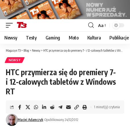
Aa
Font
Resizer
Newsy
Testy
Gaming
Moto
Kultura
Publikacje
Magazyn T3
>
Blog
>
Newsy
>
HTC przymierza się do premiery 7- i 12-calowych tabletów z Windows RT
NEWSY
HTC przymierza się do premiery 7-
i 12-calowych tabletów z Windows
RT
1 minut(y) czytania
Maciej Adamczyk
Opublikowany 24/12/2012