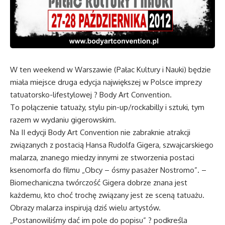
W ten weekend w Warszawie (Pałac Kultury i Nauki) będzie
miała miejsce druga edycja największej w Polsce imprezy
tatuatorsko-lifestylowej ? Body Art Convention.
To połączenie tatuaży, stylu pin-up/rockabilly i sztuki, tym
razem w wydaniu gigerowskim.
Na II edycji Body Art Convention nie zabraknie atrakcji
związanych z postacią Hansa Rudolfa Gigera, szwajcarskiego
malarza, znanego miedzy innymi ze stworzenia postaci
ksenomorfa do filmu „Obcy – ósmy pasażer Nostromo”. –
Biomechaniczna twórczość Gigera dobrze znana jest
każdemu, kto choć trochę związany jest ze sceną tatuażu.
Obrazy malarza inspirują dziś wielu artystów.
„Postanowiliśmy dać im pole do popisu” ? podkreśla