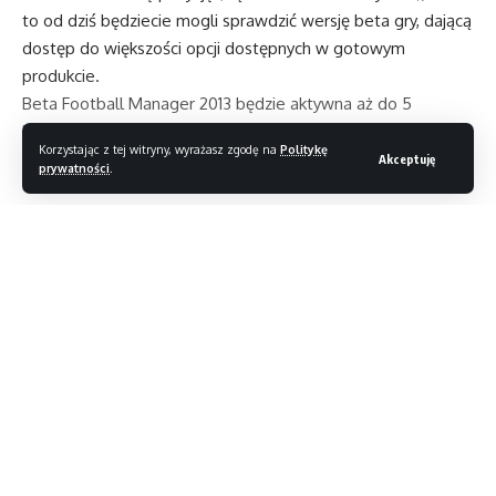
to od dziś będziecie mogli sprawdzić wersję beta gry, dającą
dostęp do większości opcji dostępnych w gotowym
produkcie.
Beta Football Manager 2013 będzie aktywna aż do 5
listopada. Po tym czasie będziecie mogli kontynuować
Korzystając z tej witryny, wyrażasz zgodę na
Politykę
rozgrywkę w pełnoprawnej, premierowej wersji gry.
Akceptuję
prywatności
.
Huawei oficjalnie potwierdza składanego Mate X2
Microsoft prezentuje drugą generację Surface Duo
Czytaj dalej
Łazik Perseverance przygotowuje się do pobrania
pierwszej próbki skał na Marsie
UNIQLO x JW Anderson: preppy po godzinach
Odmładzamy sieć lokalną
//
TAGI:
football manager
Gry komputerowe
S
tylowy, rzetelny, inteligentny – Magazyn T3. Jesteśmy