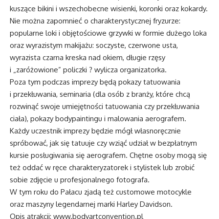
kuszące bikini i wszechobecne wisienki, koronki oraz kokardy.
Nie można zapomnieć o charakterystycznej fryzurze:
popularne loki i objętościowe grzywki w formie dużego loka
oraz wyrazistym makijażu: soczyste, czerwone usta,
wyrazista czarna kreska nad okiem, długie rzęsy
i „zaróżowione” policzki ? wylicza organizatorka.
Poza tym podczas imprezy będą pokazy tatuowania
i przekłuwania, seminaria (dla osób z branży, które chcą
rozwinąć swoje umiejętności tatuowania czy przekłuwania
ciała), pokazy bodypaintingu i malowania aerografem.
Każdy uczestnik imprezy będzie mógł własnoręcznie
spróbować, jak się tatuuje czy wziąć udział w bezpłatnym
kursie posługiwania się aerografem. Chętne osoby mogą się
też oddać w ręce charakteryzatorek i stylistek lub zrobić
sobie zdjęcie u profesjonalnego fotografa.
W tym roku do Pałacu zjadą też customowe motocykle
oraz maszyny legendarnej marki Harley Davidson.
Opis atrakcji:
www.bodyartconvention.pl