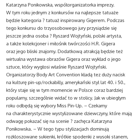
Katarzyna Ponikowska, współorganizatorka imprezy.
W tym roku jednym z konkursów na najlepsze tatuaże
będzie kategoria ? tatuaż inspirowany Gigerem. Podczas
tego konkursu do trzyosobowego jury przysiądzie się
jeszcze jedna osoba ? Ryszard Wojtyński, polski artysta,
a także kolekcjoner i miłośnik twórczości H.R. Gigera
oraz jego bliski znajomy. Dodatkową atrakcją będzie też
wirtualna wystawa obrazów Gigera oraz wykład o jego
sztuce, który wygłosi właśnie Ryszard Wojtyński.
Organizatorzy Body Art Convention kładą tez duży nacisk
na kulturę pin-up/rockabilly, amerykański styl lat 40. i 50.,
który staje się w tym momencie w Polsce coraz bardziej
popularny, szczególnie widać to w stolicy. Jak w ubiegłym
roku odbędą się wybory Miss Pin-Up. – Czekamy
na charakterystycznie wystylizowane dziewczyny, które mają
odwagę pokazać się na scenie ? zachęca Katarzyna
Ponikowska. – W tego typu stylizacjach dominują
rozkloszowane sukienki, krótkie spodenki z wysoki stanem,