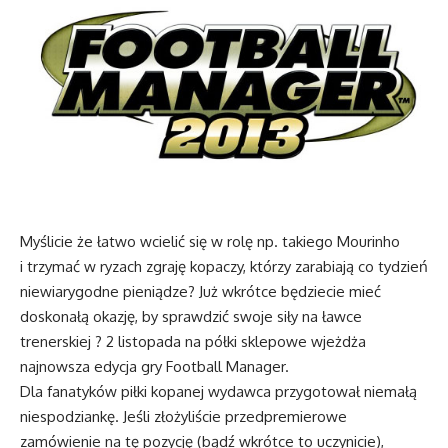
Myślicie że łatwo wcielić się w rolę np. takiego Mourinho
i trzymać w ryzach zgraję kopaczy, którzy zarabiają co tydzień
niewiarygodne pieniądze? Już wkrótce będziecie mieć
doskonałą okazję, by sprawdzić swoje siły na ławce
trenerskiej ? 2 listopada na półki sklepowe wjeżdża
najnowsza edycja gry Football Manager.
Dla fanatyków piłki kopanej wydawca przygotował niemałą
niespodziankę. Jeśli złożyliście przedpremierowe
zamówienie na tę pozycję (bądź wkrótce to uczynicie),