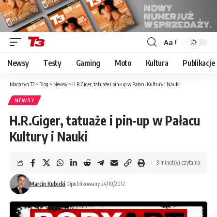
Aa
Font
Resizer
Newsy
Testy
Gaming
Moto
Kultura
Publikacje
Magazyn T3
>
Blog
>
Newsy
>
H.R.Giger, tatuaże i pin-up w Pałacu Kultury i Nauki
NEWSY
H.R.Giger, tatuaże i pin-up w Pałacu
Kultury i Nauki
3 minut(y) czytania
Marcin Kubicki
Opublikowany 24/10/2012