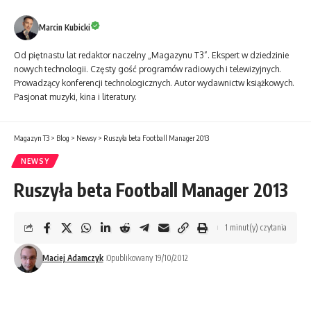
Marcin Kubicki
Od piętnastu lat redaktor naczelny „Magazynu T3”. Ekspert w dziedzinie
nowych technologii. Częsty gość programów radiowych i telewizyjnych.
Prowadzący konferencji technologicznych. Autor wydawnictw książkowych.
Pasjonat muzyki, kina i literatury.
Magazyn T3
>
Blog
>
Newsy
>
Ruszyła beta Football Manager 2013
NEWSY
Ruszyła beta Football Manager 2013
1 minut(y) czytania
Maciej Adamczyk
Opublikowany 19/10/2012