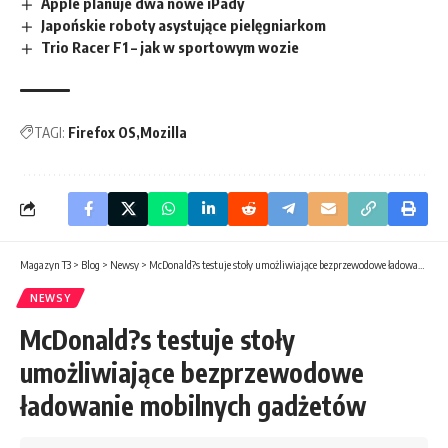
Apple planuje dwa nowe iPady
Japońskie roboty asystujące pielęgniarkom
Trio Racer F1 – jak w sportowym wozie
TAGI:
Firefox OS
Mozilla
Magazyn T3
>
Blog
>
Newsy
>
McDonald?s testuje stoły umożliwiające bezprzewodowe ładowanie mobilnych gadżetów
NEWSY
McDonald?s testuje stoły
umożliwiające bezprzewodowe
ładowanie mobilnych gadżetów