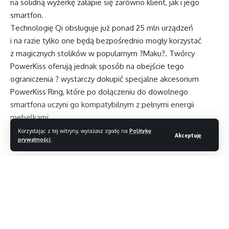
na solidną wyżerkę załapie się zarówno klient, jak i jego
smartfon.
Technologię Qi obsługuje już ponad 25 mln urządzeń
i na razie tylko one będą bezpośrednio mogły korzystać
z magicznych stolików w popularnym ?Maku?. Twórcy
PowerKiss oferują jednak sposób na obejście tego
ograniczenia ? wystarczy dokupić specjalne akcesorium
PowerKiss Ring, które po dołączeniu do dowolnego
smartfona uczyni go kompatybilnym z pełnymi energii
mebelkami.
Korzystając z tej witryny, wyrażasz zgodę na
Politykę
Akceptuję
prywatności
.
Pudełeczko P2P
Zarządzaj siecią z Vigorem
Nikon 1 V2 już w listopadzie
WhatsApp podzieli się naszymi danymi z Facebookiem
Czytaj dalej
FIFA 08