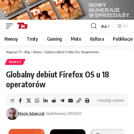
Aa
Font
Resizer
Newsy
Testy
Gaming
Moto
Kultura
Publikacje
Magazyn T3
>
Blog
>
Newsy
>
Globalny debiut Firefox OS u 18 operatorów
NEWSY
Globalny debiut Firefox OS u 18
operatorów
1 minut(y) czytania
Maciej Adamczyk
Opublikowany 25/02/2013