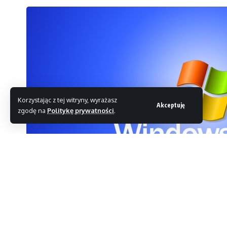
Korzystając z tej witryny, wyrażasz
Akceptuję
zgodę na
Politykę prywatności
.
Już jakiś czas temu Microsoft zapowiedział, że