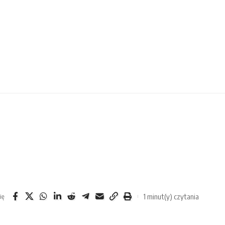
1 minut(y) czytania
ię