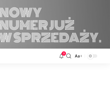
9
Aa
Font
Resizer