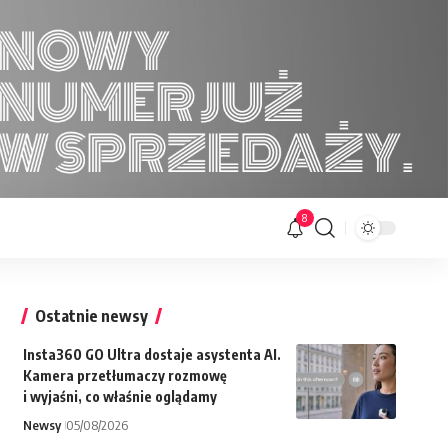
8
Ostatnie newsy
Insta360 GO Ultra dostaje asystenta AI.
Kamera przetłumaczy rozmowę
i wyjaśni, co właśnie oglądamy
Newsy
05/08/2026