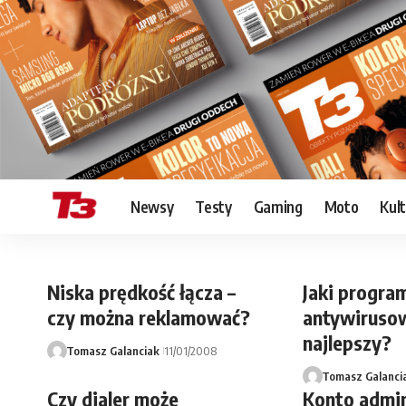
Newsy
Testy
Gaming
Moto
Kul
Niska prędkość łącza –
Jaki progra
czy można reklamować?
antywirusow
najlepszy?
Tomasz Galanciak
11/01/2008
Tomasz Galanci
Czy dialer może
Konto admin