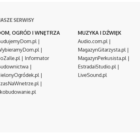
NASZE SERWISY
DOM, OGRÓD I WNĘTRZA
MUZYKA I DŹWIĘK
udujemyDom.pl
|
Audio.com.pl
|
ybieramyDom.pl
|
MagazynGitarzysta.pl
|
oZaIle.pl
|
Informator
MagazynPerkusista.pl
|
Budownictwa
|
EstradaiStudio.pl
|
ielonyOgródek.pl
|
LiveSound.pl
zasNaWnetrze.pl
|
kobudowanie.pl