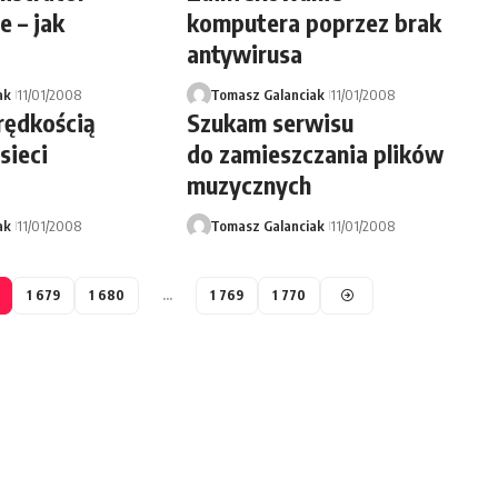
e – jak
komputera poprzez brak
antywirusa
ak
11/01/2008
Tomasz Galanciak
11/01/2008
rędkością
Szukam serwisu
sieci
do zamieszczania plików
muzycznych
ak
11/01/2008
Tomasz Galanciak
11/01/2008
1 679
1 680
…
1 769
1 770