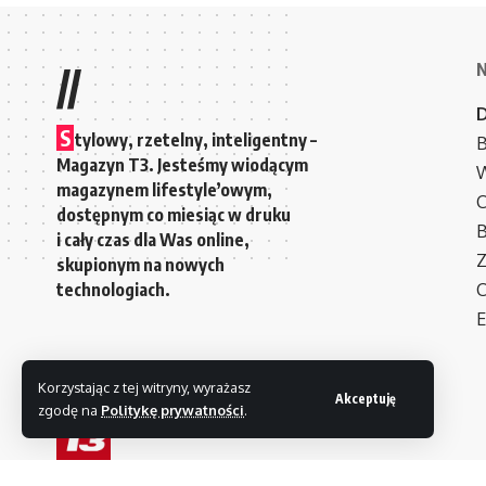
//
S
tylowy, rzetelny, inteligentny –
B
Magazyn T3. Jesteśmy wiodącym
W
magazynem lifestyle’owym,
C
dostępnym co miesiąc w druku
i cały czas dla Was online,
Z
skupionym na nowych
technologiach.
C
E
Korzystając z tej witryny, wyrażasz
Akceptuję
zgodę na
Politykę prywatności
.