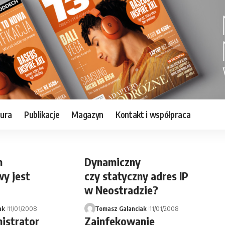
tura
Publikacje
Magazyn
Kontakt i współpraca
m
Dynamiczny
y jest
czy statyczny adres IP
w Neostradzie?
ak
11/01/2008
Tomasz Galanciak
11/01/2008
istrator
Zainfekowanie