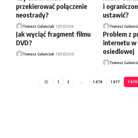
przekierować połączenie
i ograniczon
neostrady?
ustawić?
Tomasz Galanciak
11/01/2008
Tomasz Galanci
Jak wyciąć fragment filmu
Problem z p
DVD?
internetu w 
osiedlowej
Tomasz Galanciak
11/01/2008
Tomasz Galanci
1
2
…
1 676
1 677
1 678