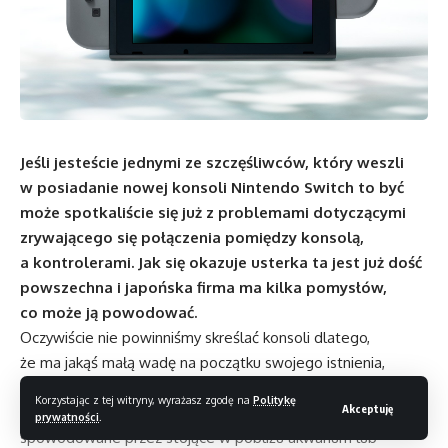
Jeśli jesteście jednymi ze szczęśliwców, który weszli
w posiadanie nowej konsoli Nintendo Switch to być
może spotkaliście się już z problemami dotyczącymi
zrywającego się połączenia pomiędzy konsolą,
a kontrolerami. Jak się okazuje usterka ta jest już dość
powszechna i japońska firma ma kilka pomysłów,
co może ją powodować.
Oczywiście nie powinniśmy skreślać konsoli dlatego,
że ma jakąś małą wadę na początku swojego istnienia,
ale trudno zignorować fakt, że zdaniem Nintendo zrywane
Korzystając z tej witryny, wyrażasz zgodę na
Politykę
Akceptuję
połączenie pomiędzy Joy-Conami, a konsolą może być
prywatności
.
spowodowane przez stojące w pobliżu akwarium lub