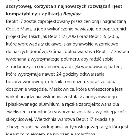
szczytowej, korzysta z najnowszych rozwiązań i jest
kompatybilny z aplikacją
Beoplay
.
Beolit 17 został zaprojektowany przez cenioną i nagradzaną
Cecilie Manz, a jego wykończenie nawiązuje do poprzednich
projektów, takich jak Beolit 12 (2012) oraz Beolit 15 (2015,
które wprowadziły ciekawe, skandynawskie wzornictwo
do naszych domów). Górna i dolna warstwa Beolit 17 została
wykonana z wytrzymałego polimeru, aby radzić sobie
z trudami życia codziennego, a dzięki wbudowanej baterii,
która wytrzymuje nawet 24 godziny odtwarzania
bezprzewodowego, głośnik ten można zabrać ze sobą
dosłownie wszędzie. Maskownica, która umieszczona jest
wokół urządzenia wykonana została z anodyzowanego
i piaskowanego aluminium, a rączka zaprojektowana dla
zwiększenia mobilności stworzona została z wysokiej jakości
skóry licowej. Wierzchnia warstwa Beolit 17 składa się
z bezpiecznej na zadrapania, antypoślizgowej tacy, która jest
idealnym miejscem, na położenie smartfona.