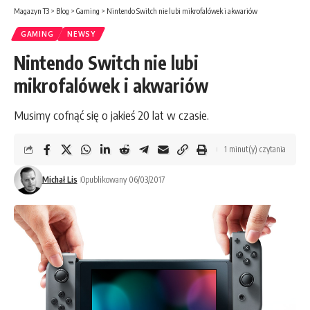
Magazyn T3
>
Blog
>
Gaming
>
Nintendo Switch nie lubi mikrofalówek i akwariów
GAMING
NEWSY
Nintendo Switch nie lubi
mikrofalówek i akwariów
Musimy cofnąć się o jakieś 20 lat w czasie.
1 minut(y) czytania
Michał Lis
Opublikowany 06/03/2017