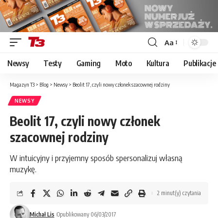
Aa
Font
Resizer
Newsy
Testy
Gaming
Moto
Kultura
Publikacje
Magazyn T3
>
Blog
>
Newsy
>
Beolit 17, czyli nowy członek szacownej rodziny
NEWSY
Beolit 17, czyli nowy członek
szacownej rodziny
W intuicyjny i przyjemny sposób spersonalizuj własną
muzykę.
2 minut(y) czytania
Michał Lis
Opublikowany 06/03/2017