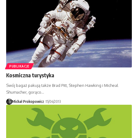
PUBLIKACJE
Kosmiczna turystyka
Swój bagaż pakują także Brad Pitt, Stephen Hawking i Micheal
Shumacher, gorąco…
Michał Prokopowicz
15/04/2013