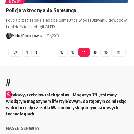
NEWSY
Policja wkroczyła do Samsunga
Policja przetrzepała siedzibę Samsunga w poszukiwaniu dowodów
kradzieży technologii OLED
Michał Prokopowicz
11/04/2013
1
2
…
12
13
14
15
16
//
S
tylowy, rzetelny, inteligentny – Magazyn T3. Jesteśmy
wiodącym magazynem lifestyle’owym, dostępnym co miesiąc
w druku i cały czas dla Was online, skupionym na nowych
technologiach.
NASZE SERWISY