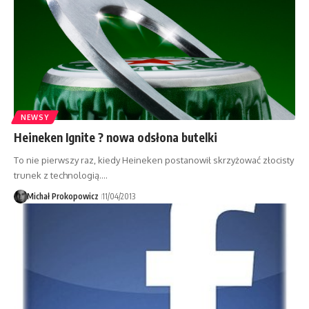
NEWSY
Heineken Ignite ? nowa odsłona butelki
To nie pierwszy raz, kiedy Heineken postanowił skrzyżować złocisty
trunek z technologią.…
Michał Prokopowicz
11/04/2013