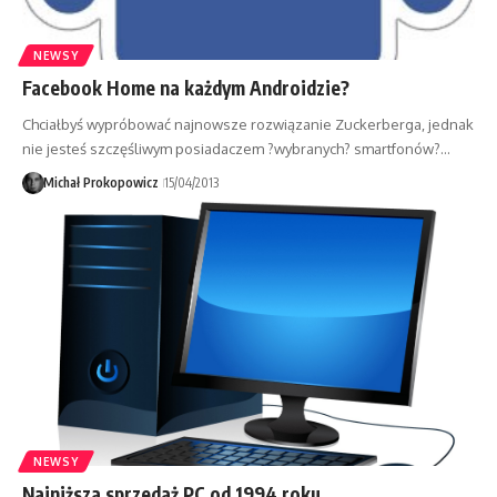
NEWSY
Facebook Home na każdym Androidzie?
Chciałbyś wypróbować najnowsze rozwiązanie Zuckerberga, jednak
nie jesteś szczęśliwym posiadaczem ?wybranych? smartfonów?…
Michał Prokopowicz
15/04/2013
NEWSY
Najniższa sprzedaż PC od 1994 roku