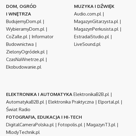
DOM, OGRÓD
MUZYKA I DŹWIĘK
I WNĘTRZA
Audio.com.pl
|
BudujemyDom.pl
|
MagazynGitarzysta.pl
|
WybieramyDom.pl
|
MagazynPerkusista.pl
|
CoZaIle.pl
|
Informator
EstradaiStudio.pl
|
Budownictwa
|
LiveSound.pl
ZielonyOgródek.pl
|
CzasNaWnetrze.pl
|
Ekobudowanie.pl
ELEKTRONIKA I AUTOMATYKA
ElektronikaB2B.pl
|
AutomatykaB2B.pl
|
Elektronika Praktyczna
|
Elportal.pl
|
Świat Radio
FOTOGRAFIA, EDUKACJA I HI-TECH
DigitalCameraPolska.pl
|
Fotopolis.pl
|
MagazynT3.pl
|
MlodyTechnik.pl