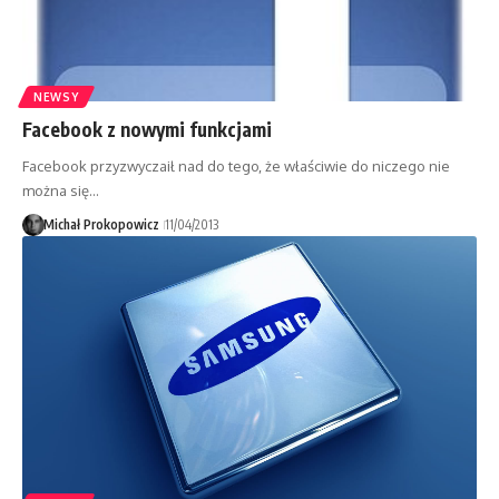
NEWSY
Facebook z nowymi funkcjami
Facebook przyzwyczaił nad do tego, że właściwie do niczego nie
można się…
Michał Prokopowicz
11/04/2013