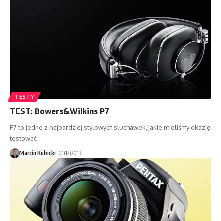
TESTY
TEST: Bowers&Wilkins P7
P7 to jedne z najbardziej stylowych słuchawek, jakie mieliśmy okazję
testować.
Marcin Kubicki
01/12/2013