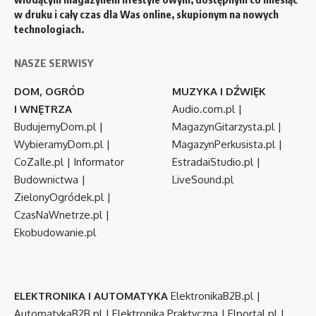
w druku i cały czas dla Was online, skupionym na nowych
technologiach.
NASZE SERWISY
DOM, OGRÓD
MUZYKA I DŹWIĘK
I WNĘTRZA
Audio.com.pl
|
BudujemyDom.pl
|
MagazynGitarzysta.pl
|
WybieramyDom.pl
|
MagazynPerkusista.pl
|
CoZaIle.pl
|
Informator
EstradaiStudio.pl
|
Budownictwa
|
LiveSound.pl
ZielonyOgródek.pl
|
CzasNaWnetrze.pl
|
Ekobudowanie.pl
ELEKTRONIKA I AUTOMATYKA
ElektronikaB2B.pl
|
AutomatykaB2B.pl
|
Elektronika Praktyczna
|
Elportal.pl
|