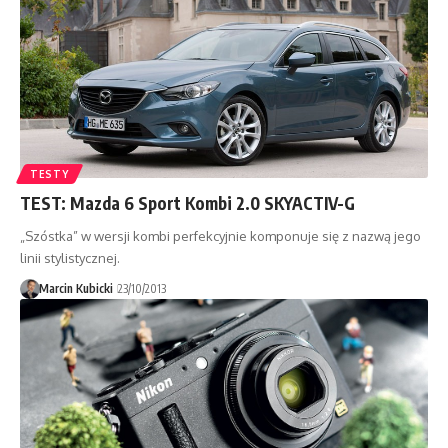
TESTY
TEST: Mazda 6 Sport Kombi 2.0 SKYACTIV-G
„Szóstka” w wersji kombi perfekcyjnie komponuje się z nazwą jego
linii stylistycznej.
Marcin Kubicki
23/10/2013