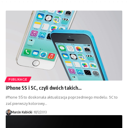
PUBLIKACJE
iPhone 5S i 5C, czyli dwóch takich…
iPhone 5S to doskonała aktualizacja poprzedniego modelu. 5C to
zaś pierwszy kolorowy…
Marcin Kubicki
18/12/2013