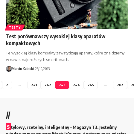
TESTY
Test porównawczy wysokiej klasy aparatów
kompaktowych
Te wysokiej klasy kompakty zawstydzają aparaty, które znajdziemy
w nawet najdroższych smartfonach.
Marcin Kubicki
23/10/2013
2
…
241
242
243
244
245
…
282
2
//
S
tylowy, rzetelny, inteligentny – Magazyn T3. Jesteśmy
wiodącym magazynem lifestyle’owym, dostępnym co miesiąc