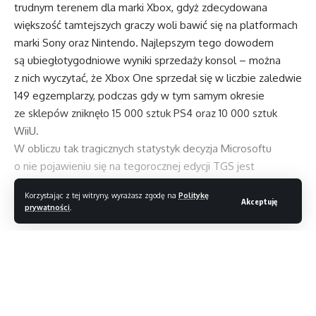
trudnym terenem dla marki Xbox, gdyż zdecydowana
większość tamtejszych graczy woli bawić się na platformach
marki Sony oraz Nintendo. Najlepszym tego dowodem
są ubiegłotygodniowe wyniki sprzedaży konsol – można
z nich wyczytać, że Xbox One sprzedał się w liczbie zaledwie
149 egzemplarzy, podczas gdy w tym samym okresie
ze sklepów zniknęło 15 000 sztuk PS4 oraz 10 000 sztuk
WiiU.
W obliczu tak tragicznych statystyk decyzja Microsoftu
o nie pojawieniu się na tegorocznej edycji TGS jest
zrozumiała, ale ciężko oprzeć się wrażeniu, że Amerykanie
Korzystając z tej witryny, wyrażasz zgodę na
Politykę
praktycznie całkowicie dali już sobie spokój z Japonią
Akceptuję
prywatności
.
i postanowili przerzucić swoje marketingowe działania
na inne rynki zbytu. Na prezentację nowych gier na Xboxa
Czytaj dalej
One pozostaje nam więc poczekać do niemieckiego
Gamescomu, który rozpocznie się w Kolonii już 5 sierpnia.