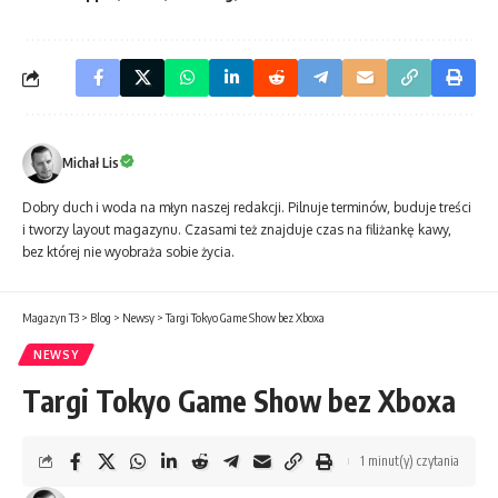
Michał Lis
Dobry duch i woda na młyn naszej redakcji. Pilnuje terminów, buduje treści
i tworzy layout magazynu. Czasami też znajduje czas na filiżankę kawy,
bez której nie wyobraża sobie życia.
Magazyn T3
>
Blog
>
Newsy
>
Targi Tokyo Game Show bez Xboxa
NEWSY
Targi Tokyo Game Show bez Xboxa
1 minut(y) czytania