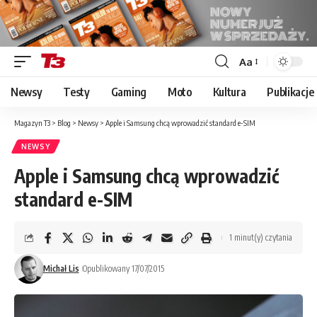
Aa
Font
Resizer
Newsy
Testy
Gaming
Moto
Kultura
Publikacje
Magazyn T3
>
Blog
>
Newsy
>
Apple i Samsung chcą wprowadzić standard e-SIM
NEWSY
Apple i Samsung chcą wprowadzić
standard e-SIM
1 minut(y) czytania
Michał Lis
Opublikowany 17/07/2015